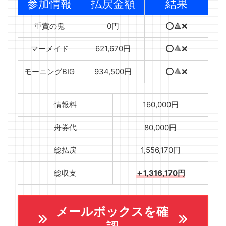
参加情報
払戻金額
結果
重賞の鬼
0円
⭕️🔺❌
マーメイド
621,670円
⭕️🔺❌
モーニングBIG
934,500円
⭕️🔺❌
情報料
160,000円
舟券代
80,000円
総払戻
1,556,170円
総収支
＋1,316,170円
メールボックスを確