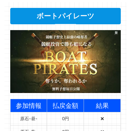
ボートパイレーツ
参加情報
払戻金額
結果
原石-昼-
0円
❌