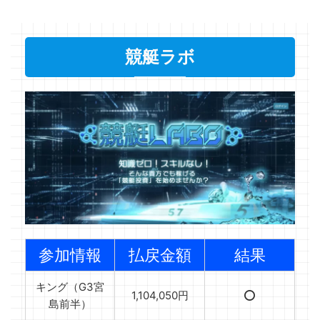
競艇ラボ
参加情報
払戻金額
結果
キング（G3宮
1,104,050円
⭕️
島前半）