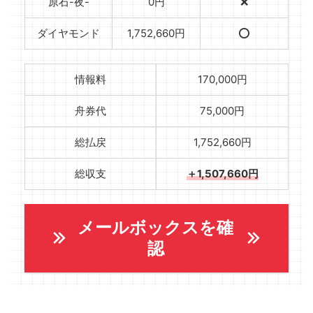
原石-夜-
0円
❌
ダイヤモンド
1,752,660円
⭕️
情報料
170,000円
舟券代
75,000円
総払戻
1,752,660円
総収支
＋1,507,660円
メールボックスを確
認