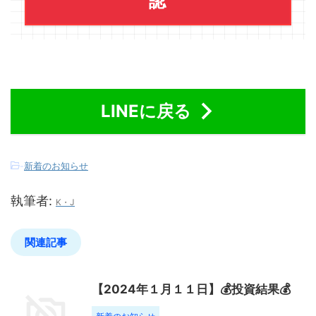
認
LINEに戻る
-
新着のお知らせ
執筆者:
K・J
関連記事
【2024年１月１１日】💰投資結果💰