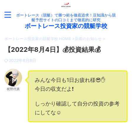
ボートレース（競艇）で勝つ術を徹底追求！豆知識から競
艇予想サイトの口コミまで徹底的に研究
ボートレース投資家の競艇学校
ボートレース投資家の競艇学校 HOME
>
新着のお知らせ
>
【2022年8月4日】💰投資結果💰
2022年8月8日
みんな今日も1日お疲れ様😎✋
今日の収支だよ❗️
梶野代表
しっかり確認して自分の投資の参考
にしてな☺️