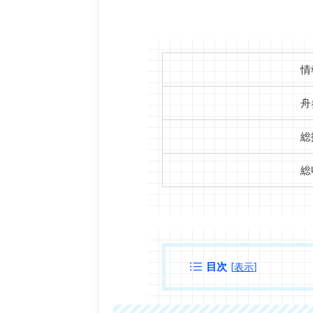
情
舟
総
総
目次
[
表示
]