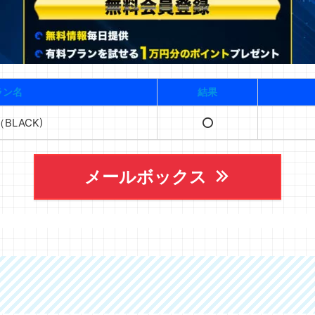
ラン名
結果
BLACK)
⭕️
メールボックス