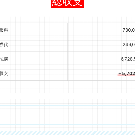
総収支
報料
780,
券代
246,
払戻
6,728
収支
＋5,70