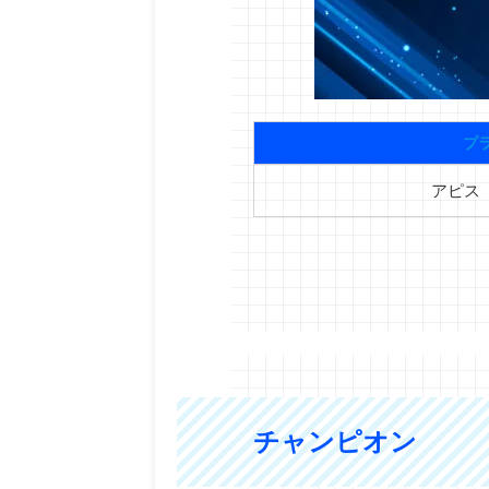
プ
アピス（
チャンピオン