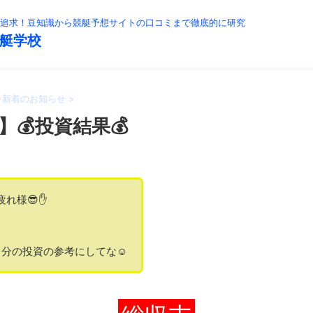
追求！豆知識から競艇予想サイトの口コミまで徹底的に研究
艇学校
>
新着のお知らせ
>
】💰投資結果💰
疲れ様😎✋
分の投資の参考にしてな☺️