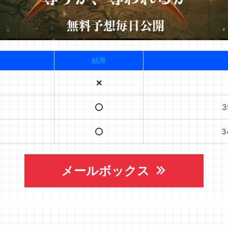
結果
❌
⭕️
3
⭕️
3
メールボックス