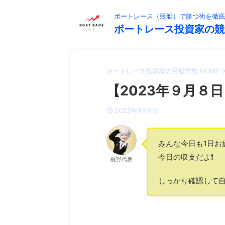
ボートレース（競艇）で勝つ術を徹底
ボートレース投資家の競
ボートレース投資家の競艇学校 HOME
【2023年９月８日
2023年9月9日
みんな今日も1日お
今日の収支だよ❗️
梶野代表
しっかり確認して自