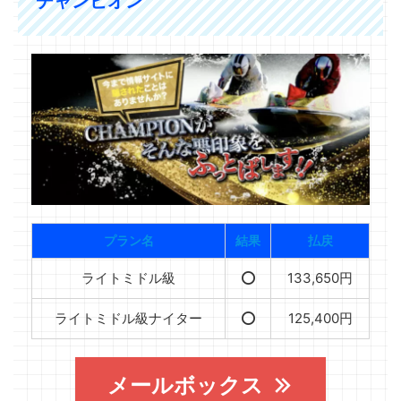
チャンピオン
プラン名
結果
払戻
ライトミドル級
⭕️
133,650円
ライトミドル級ナイター
⭕️
125,400円
メールボックス