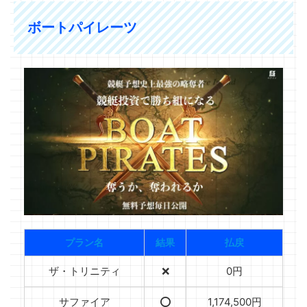
ボートパイレーツ
プラン名
結果
払戻
ザ・トリニティ
❌
0円
サファイア
⭕️
1,174,500円