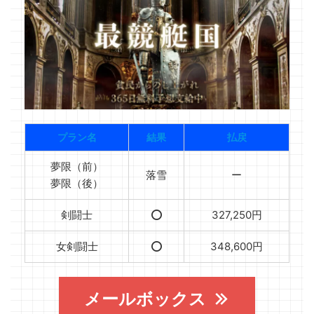
プラン名
結果
払戻
夢限（前）
落雪
ー
夢限（後）
剣闘士
⭕️
327,250円
女剣闘士
⭕️
348,600円
メールボックス