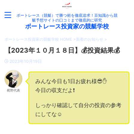
ボートレース（競艇）で勝つ術を徹底追求！豆知識から競
艇予想サイトの口コミまで徹底的に研究
ボートレース投資家の競艇学校
ボートレース投資家の競艇学校 HOME
>
新着のお知らせ
>
【2023年１０月１８日】💰投資結果💰
2023年10月19日
みんな今日も1日お疲れ様😎✋
今日の収支だよ❗️
梶野代表
しっかり確認して自分の投資の参考
にしてな☺️