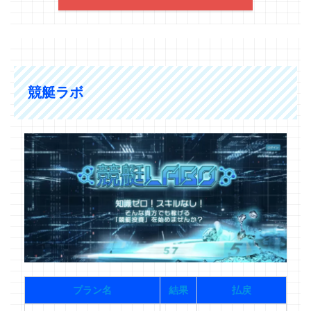
競艇ラボ
プラン名
結果
払戻