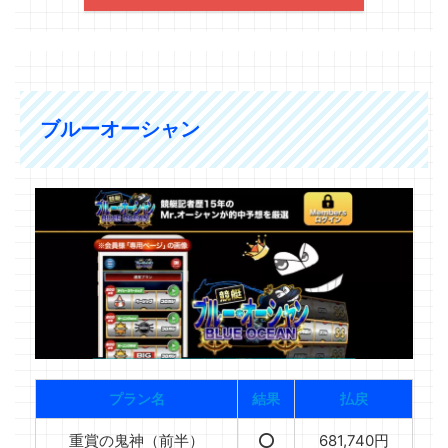
ブルーオーシャン
プラン名
結果
払戻
重賞の鬼神（前半）
⭕️
681,740円