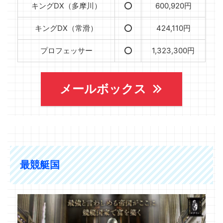
キングDX（多摩川）
⭕️
600,920円
キングDX（常滑）
⭕️
424,110円
プロフェッサー
⭕️
1,323,300円
メールボックス
最競艇国