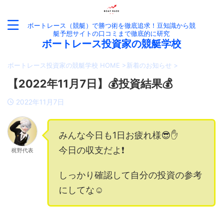
ボートレース（競艇）で勝つ術を徹底追求！豆知識から競
艇予想サイトの口コミまで徹底的に研究
ボートレース投資家の競艇学校
ボートレース投資家の競艇学校 HOME
>
新着のお知らせ
>
【2022年11月7日】💰投資結果💰
2022年11月7日
みんな今日も1日お疲れ様😎✋
今日の収支だよ❗️
梶野代表
しっかり確認して自分の投資の参考
にしてな☺️