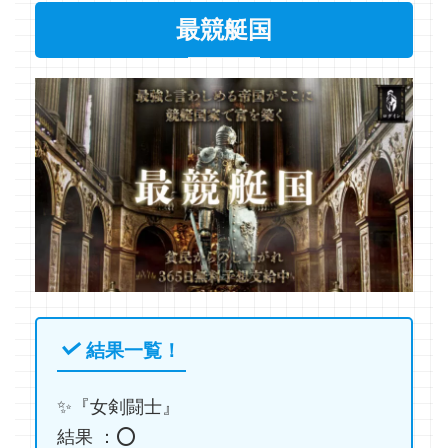
最競艇国
結果一覧！
✨『女剣闘士』
結果 ：⭕️