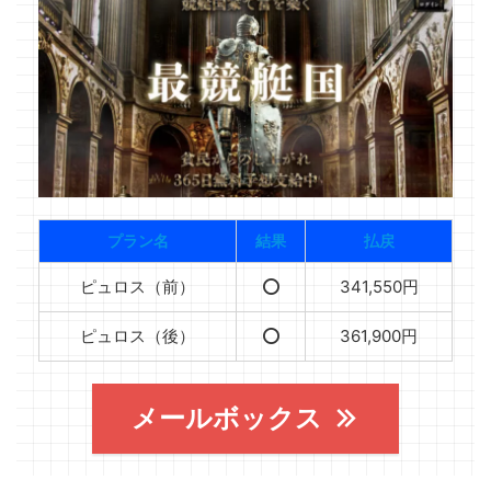
プラン名
結果
払戻
ピュロス（前）
⭕️
341,550円
ピュロス（後）
⭕️
361,900円
メールボックス