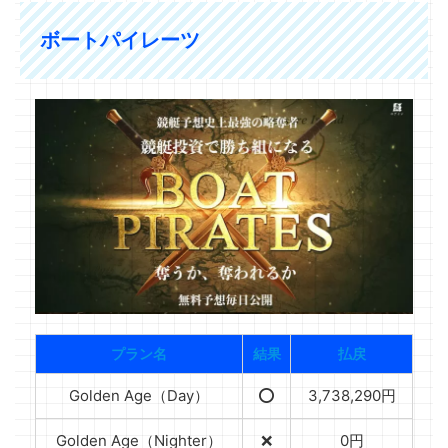
ボートパイレーツ
プラン名
結果
払戻
Golden Age（Day）
⭕️
3,738,290円
Golden Age（Nighter）
❌
0円