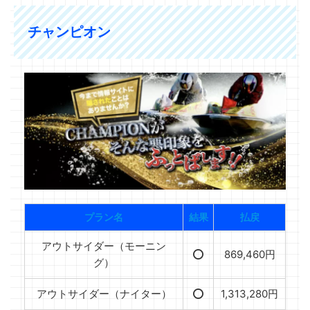
チャンピオン
プラン名
結果
払戻
アウトサイダー（モーニン
⭕️
869,460円
グ）
アウトサイダー（ナイター）
⭕️
1,313,280円