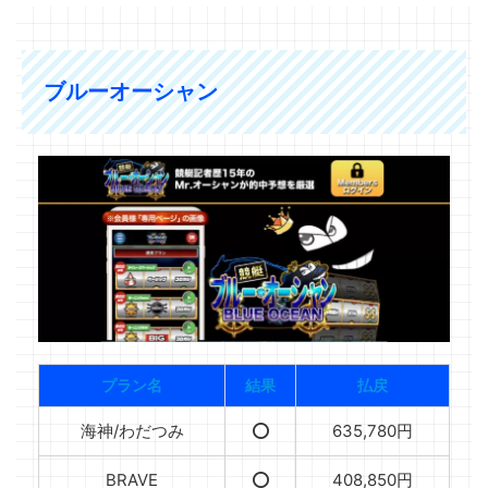
ブルーオーシャン
プラン名
結果
払戻
海神/わだつみ
⭕️
635,780円
BRAVE
⭕️
408,850円