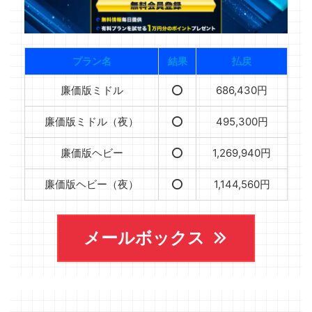
プラン名
結果
払戻
廉価版ミドル
⭕️
686,430円
廉価版ミドル（夜）
⭕️
495,300円
廉価版ヘビー
⭕️
1,269,940円
廉価版ヘビー（夜）
⭕️
1,144,560円
メールボックス