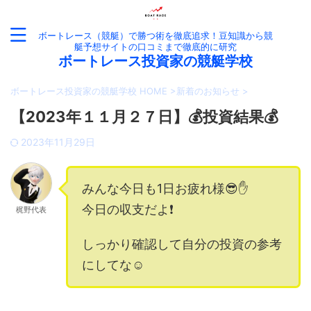
ボートレース（競艇）で勝つ術を徹底追求！豆知識から競
艇予想サイトの口コミまで徹底的に研究
ボートレース投資家の競艇学校
ボートレース投資家の競艇学校 HOME
>
新着のお知らせ
>
【2023年１１月２７日】💰投資結果💰
2023年11月29日
みんな今日も1日お疲れ様😎✋
今日の収支だよ❗️
梶野代表
しっかり確認して自分の投資の参考
にしてな☺️