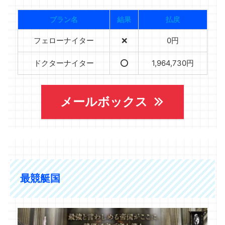
プラン名
結果
払戻
フェローナイター
❌
0円
ドクターナイター
⭕️
1,964,730円
メールボックス
最競艇国