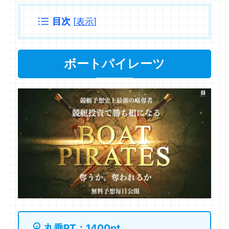
目次
[
表示
]
ボートパイレーツ
丸乗PT：1400pt