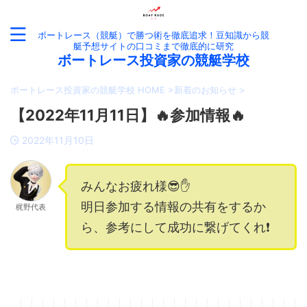
ボートレース（競艇）で勝つ術を徹底追求！豆知識から競
艇予想サイトの口コミまで徹底的に研究
ボートレース投資家の競艇学校
ボートレース投資家の競艇学校 HOME
>
新着のお知らせ
>
【2022年11月11日】🔥参加情報🔥
2022年11月10日
みんなお疲れ様😎✋
明日参加する情報の共有をするか
梶野代表
ら、参考にして成功に繋げてくれ❗️