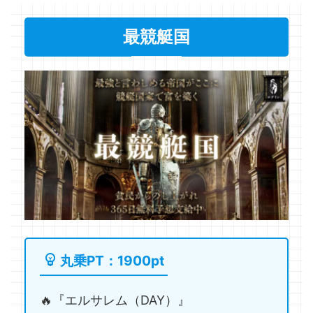
最競艇国
丸乗PT：1900pt
🔥『エルサレム（DAY）』