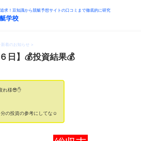
追求！豆知識から競艇予想サイトの口コミまで徹底的に研究
艇学校
>
新着のお知らせ
>
６日】💰投資結果💰
疲れ様😎✋
分の投資の参考にしてな☺️