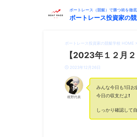
ボートレース（競艇）で勝つ術を徹底
ボートレース投資家の競
ボートレース投資家の競艇学校 HOME
【2023年１２月２
2023年12月26日
みんな今日も1日お
今日の収支だよ❗️
梶野代表
しっかり確認して自