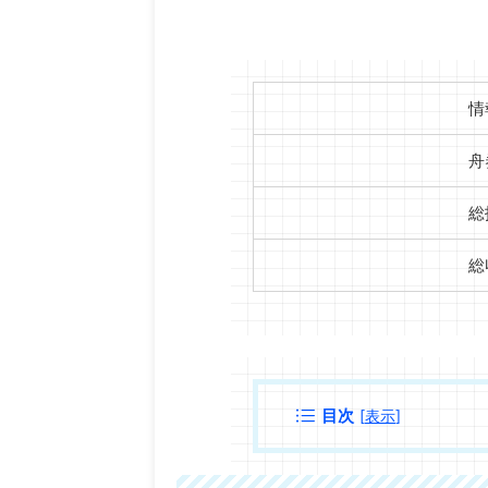
情
舟
総
総
目次
[
表示
]