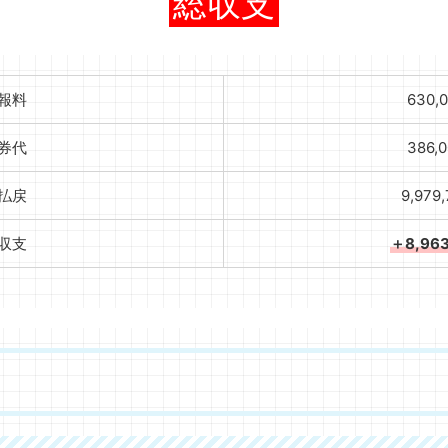
総収支
報料
630,
券代
386,
払戻
9,979
収支
＋8,96