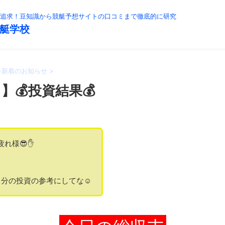
追求！豆知識から競艇予想サイトの口コミまで徹底的に研究
艇学校
>
新着のお知らせ
>
日】💰投資結果💰
疲れ様😎✋
分の投資の参考にしてな☺️