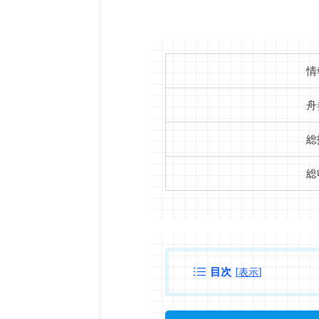
情
舟
総
総
目次
[
表示
]