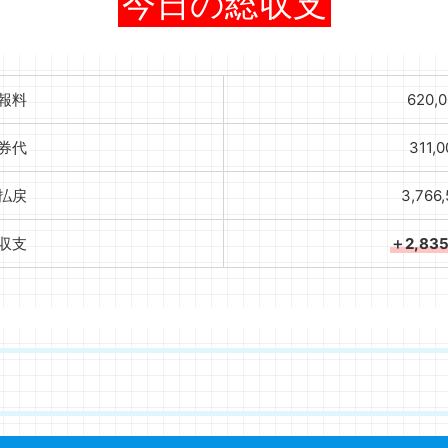
今日の総収支
報料
620,
券代
311,
払戻
3,766
収支
＋2,83