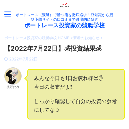
ボートレース（競艇）で勝つ術を徹底追求！豆知識から競
艇予想サイトの口コミまで徹底的に研究
ボートレース投資家の競艇学校
ボートレース投資家の競艇学校 HOME
>
新着のお知らせ
>
【2022年7月22日】💰投資結果💰
2022年7月22日
みんな今日も1日お疲れ様😎✋
今日の収支だよ❗️
梶野代表
しっかり確認して自分の投資の参考
にしてな☺️