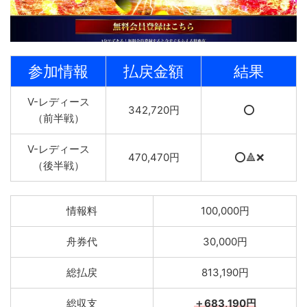
参加情報
払戻金額
結果
V-レディース
342,720円
⭕️
（前半戦）
V-レディース
470,470円
⭕️🔺❌
（後半戦）
情報料
100,000円
舟券代
30,000円
総払戻
813,190円
総収支
＋683,190円