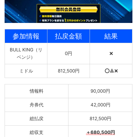
参加情報
払戻金額
結果
BULL KING（リ
0円
❌
ベンジ）
ミドル
812,500円
⭕️🔺❌
情報料
90,000円
舟券代
42,000円
総払戻
812,500円
総収支
＋680,500円