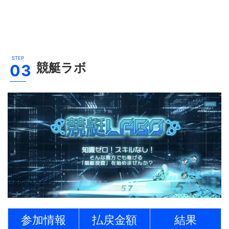
競艇ラボ
参加情報
払戻金額
結果