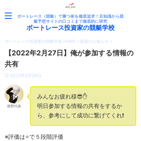
ボートレース（競艇）で勝つ術を徹底追求！豆知識から競
艇予想サイトの口コミまで徹底的に研究
ボートレース投資家の競艇学校
ボートレース投資家の競艇学校 HOME
>
新着のお知らせ
>
【2022年2月27日】俺が参加する情報の
共有
2022年2月26日
みんなお疲れ様😎✋
明日参加する情報の共有をするか
梶野代表
ら、参考にして成功に繋げてくれ❗️
※評価は⭐️で５段階評価