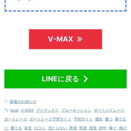
V-MAX
LINEに戻る
-
新着のお知らせ
-
boat
,
V-MAX
,
ブイマックス
,
ブルーオーシャン
,
ボートパイレーツ
,
ボートレース
,
ボートレース予想サイト
,
予想サイト
,
優良
,
勝つ
,
勝てな
い
,
勝てる
,
収支
,
口コミ
,
当たらない
,
悪徳
,
投資
,
捏造
,
的中
,
稼ぐ
,
稼げ