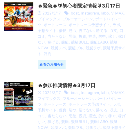
🔥緊急🔥🔰初心者限定情報🔰3月17日
2022/3/17
boat
,
Instagram
,
labo
,
V-MAX
,
ブイマックス
,
ブルーオーシャン
,
ボートパイレー
ツ
,
ボートレース
,
ボートレース予想サイト
,
ラボ
,
予想サイト
,
優良
,
勝つ
,
勝てない
,
勝てる
,
収支
,
口
コミ
,
当たらない
,
悪徳
,
投資
,
捏造
,
的中
,
稼ぐ
,
稼げ
ない
,
稼げる
,
競艇
,
競艇BULL
,
競艇LABO
,
競艇
NOVA
,
競艇ノバ
,
競艇ブル
,
競艇ラボ
,
競艇予想サイ
ト
,
評判
新着のお知らせ
🔥参加推奨情報🔥3月17日
2022/3/17
boat
,
Instagram
,
labo
,
V-MAX
,
ブイマックス
,
ブルーオーシャン
,
ボートパイレー
ツ
,
ボートレース
,
ボートレース予想サイト
,
ラボ
,
予想サイト
,
優良
,
勝つ
,
勝てない
,
勝てる
,
収支
,
口
コミ
,
当たらない
,
悪徳
,
投資
,
捏造
,
的中
,
稼ぐ
,
稼げ
ない
,
稼げる
,
競艇
,
競艇BULL
,
競艇LABO
,
競艇
NOVA
,
競艇ノバ
,
競艇ブル
,
競艇ラボ
,
競艇予想サイ