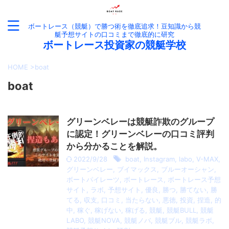
ボートレース（競艇）で勝つ術を徹底追求！豆知識から競
艇予想サイトの口コミまで徹底的に研究
ボートレース投資家の競艇学校
HOME
>
boat
boat
グリーンベレーは競艇詐欺のグループ
に認定！グリーンベレーの口コミ評判
から分かることを解説。
2022/9/28
boat
,
Instagram
,
labo
,
V-MAX
,
グリーンベレー
,
ブイマックス
,
ブルーオーシャン
,
ボートパイレーツ
,
ボートレース
,
ボートレース予想
サイト
,
ラボ
,
予想サイト
,
優良
,
勝つ
,
勝てない
,
勝
てる
,
収支
,
口コミ
,
当たらない
,
悪徳
,
投資
,
捏造
,
的
中
,
稼ぐ
,
稼げない
,
稼げる
,
競艇
,
競艇BULL
,
競艇
LABO
,
競艇NOVA
,
競艇ノバ
,
競艇ブル
,
競艇ラボ
,