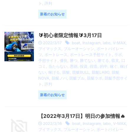
ト
,
評判
新着のお知らせ
🔰初心者限定情報🔰3月17日
2022/3/17
boat
,
Instagram
,
labo
,
V-MAX
,
ブイマックス
,
ブルーオーシャン
,
ボートパイレー
ツ
,
ボートレース
,
ボートレース予想サイト
,
ラボ
,
予想サイト
,
優良
,
勝つ
,
勝てない
,
勝てる
,
収支
,
口
コミ
,
当たらない
,
悪徳
,
投資
,
捏造
,
的中
,
稼ぐ
,
稼げ
ない
,
稼げる
,
競艇
,
競艇BULL
,
競艇LABO
,
競艇
NOVA
,
競艇ノバ
,
競艇ブル
,
競艇ラボ
,
競艇予想サイ
ト
,
評判
新着のお知らせ
【2022年3月17日】明日の参加情報🔥
2022/3/16
boat
,
Instagram
,
labo
,
V-MAX
,
ブイマックス
,
ブルーオーシャン
,
ボートパイレー