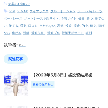
-
新着のお知らせ
-
boat
,
V-MAX
,
ブイマックス
,
ブルーオーシャン
,
ボートパイレーツ
,
ボートレース
,
ボートレース予想サイト
,
予想サイト
,
優良
,
勝つ
,
勝てな
い
,
勝てる
,
収支
,
口コミ
,
当たらない
,
悪徳
,
投資
,
捏造
,
的中
,
稼ぐ
,
稼げ
ない
,
稼げる
,
競艇
,
競艇BULL
,
競艇ブル
,
競艇予想サイト
,
評判
執筆者:
K・J
関連記事
【2023年5月3日】💰投資結果💰
新着のお知らせ