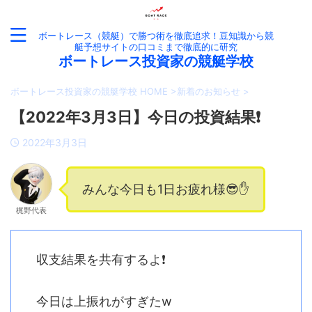
ボートレース（競艇）で勝つ術を徹底追求！豆知識から競
艇予想サイトの口コミまで徹底的に研究
ボートレース投資家の競艇学校
ボートレース投資家の競艇学校 HOME
>
新着のお知らせ
>
【2022年3月3日】今日の投資結果❗️
2022年3月3日
みんな今日も1日お疲れ様😎✋
梶野代表
収支結果を共有するよ❗️
今日は上振れがすぎたw