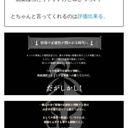
とちゃんと言ってくれるのは
評価出来る。