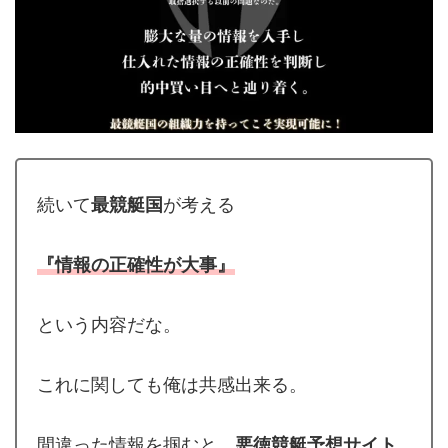
続いて
最競艇国
が考える
『情報の正確性が大事』
という内容だな。
これに関しても俺は共感出来る。
間違った情報を掴むと、
悪徳競艇予想サイト