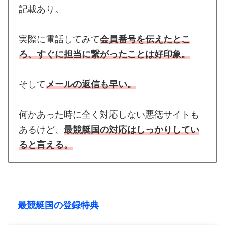
記載あり。
実際に電話してみて
会員番号を伝えたとこ
ろ、すぐに担当に繋がったことは好印象。
そして
メールの返信も早い。
何かあった時に全く対応しない悪徳サイトも
あるけど、
最競艇国の対応はしっかりしてい
ると言える。
最競艇国
の登録特典