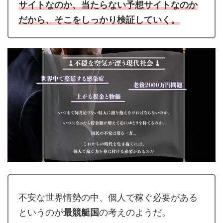
サイト
なのか、
当たらない予想サイト
なのか
だから、そこをしっかり検証していく。
不安な世界情勢の中、個人で稼ぐ必要がある
というのが
最競艇国
の考えのようだ。