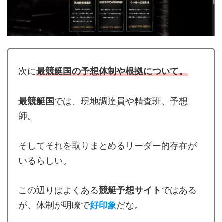
次に
最競艇国
の予想体制や根拠について。
最競艇国
では、現地調達員や精査班、予想
師。
そしてそれを取りまとめるリーダー的存在が
いるらしい。
この辺りはよくある
競艇予想サイト
ではある
が、体制が明瞭で
好印象
だな。