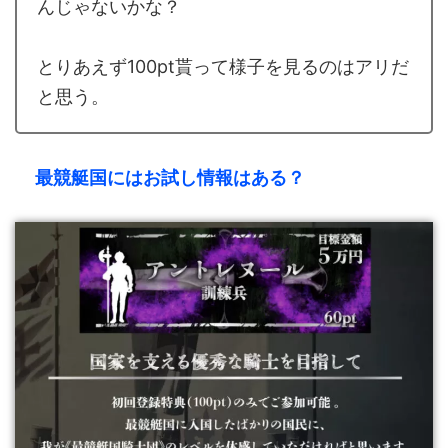
んじゃないかな？
とりあえず100pt貰って様子を見るのはアリだ
と思う。
最競艇国
にはお試し情報はある？