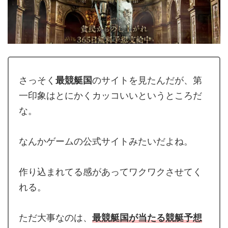
さっそく
最競艇国
のサイトを見たんだが、第
一印象はとにかくカッコいいというところだ
な。
なんかゲームの公式サイトみたいだよね。
作り込まれてる感があってワクワクさせてく
れる。
ただ大事なのは、
最競艇国
が
当たる競艇予想