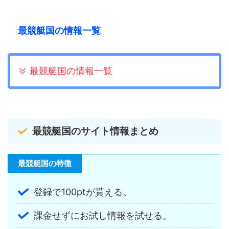
最競艇国
の情報一覧
最競艇国の情報一覧
最競艇国
のサイト情報まとめ
最競艇国の特徴
登録で100ptが貰える。
課金せずにお試し情報を試せる。