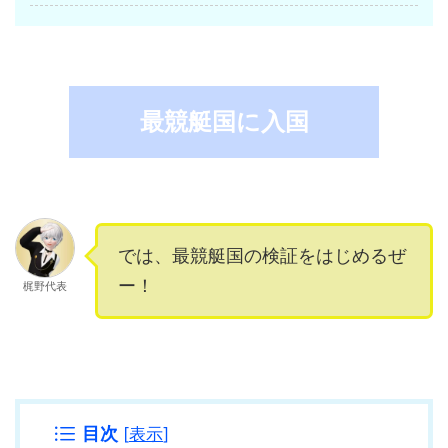
最競艇国に入国
では、最競艇国の検証をはじめるぜ
ー！
梶野代表
目次
[
表示
]