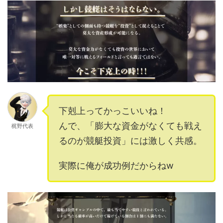
下剋上ってかっこいいね！
んで、「膨大な資金がなくても戦え
梶野代表
るのが競艇投資」には激しく共感。
実際に俺が成功例だからねw