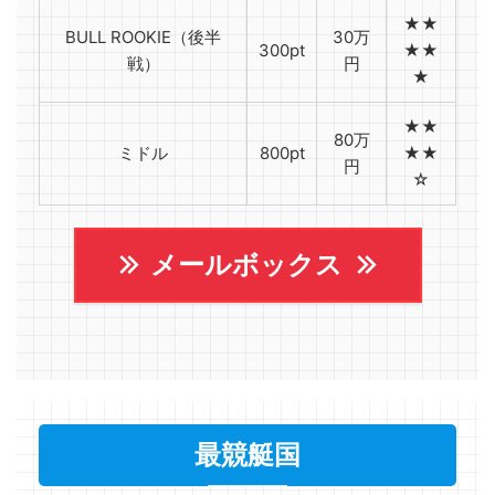
★★
BULL ROOKIE（後半
30万
300pt
★★
戦）
円
★
★★
80万
ミドル
800pt
★★
円
☆
メールボックス
最競艇国