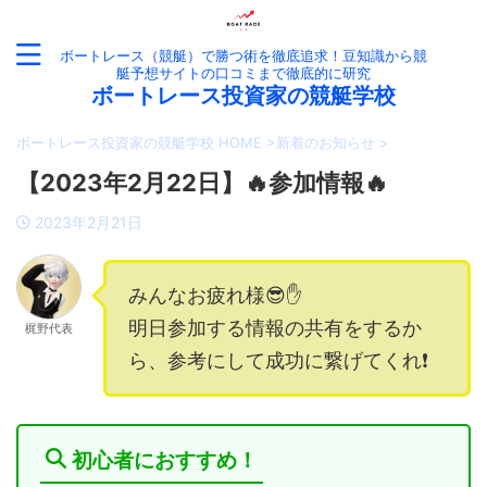
ボートレース（競艇）で勝つ術を徹底追求！豆知識から競
艇予想サイトの口コミまで徹底的に研究
ボートレース投資家の競艇学校
ボートレース投資家の競艇学校 HOME
>
新着のお知らせ
>
【2023年2月22日】🔥参加情報🔥
2023年2月21日
みんなお疲れ様😎✋
明日参加する情報の共有をするか
梶野代表
ら、参考にして成功に繋げてくれ❗️
初心者におすすめ！