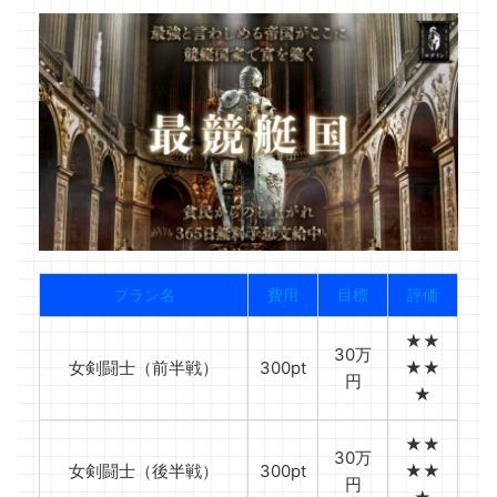
プラン名
費用
目標
評価
★★
30万
女剣闘士（前半戦）
300pt
★★
円
★
★★
30万
女剣闘士（後半戦）
300pt
★★
円