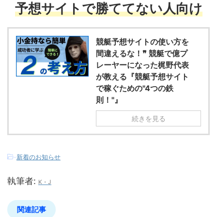
予想サイトで勝ててない人向け
競艇予想サイトの使い方を
間違えるな！❞ 競艇で億プ
レーヤーになった梶野代表
が教える『競艇予想サイト
で稼ぐための"4つの鉄
則！"』
続きを見る
-
新着のお知らせ
執筆者:
K・J
関連記事