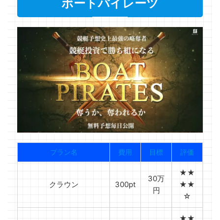
ボートパイレーツ
プラン名
費用
目標
評価
★★
30万
クラウン
300pt
★★
円
☆
★★