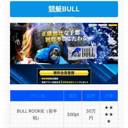
競艇BULL
プラン名
費用
目標
評価
★★
BULL ROOKIE（前半
30万
300pt
★★
戦）
円
★