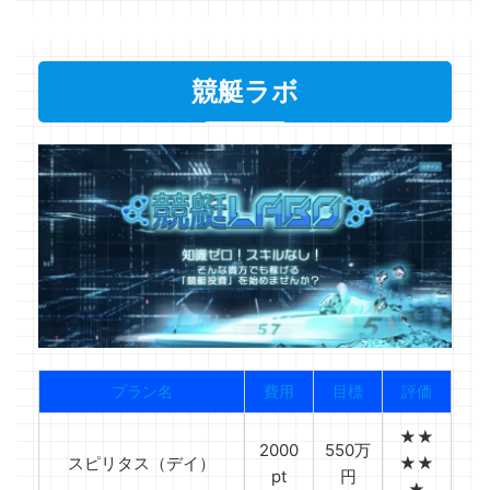
競艇ラボ
プラン名
費用
目標
評価
★★
2000
550万
スピリタス（デイ）
★★
pt
円
★