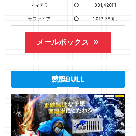
ティアラ
⭕️
331,420円
サファイア
⭕️
1,013,760円
メールボックス
競艇BULL