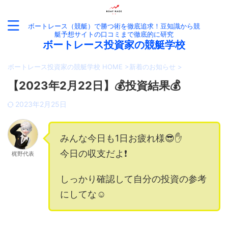
ボートレース（競艇）で勝つ術を徹底追求！豆知識から競
艇予想サイトの口コミまで徹底的に研究
ボートレース投資家の競艇学校
ボートレース投資家の競艇学校 HOME
>
新着のお知らせ
>
【2023年2月22日】💰投資結果💰
2023年2月25日
みんな今日も1日お疲れ様😎✋
今日の収支だよ❗️
梶野代表
しっかり確認して自分の投資の参考
にしてな☺️