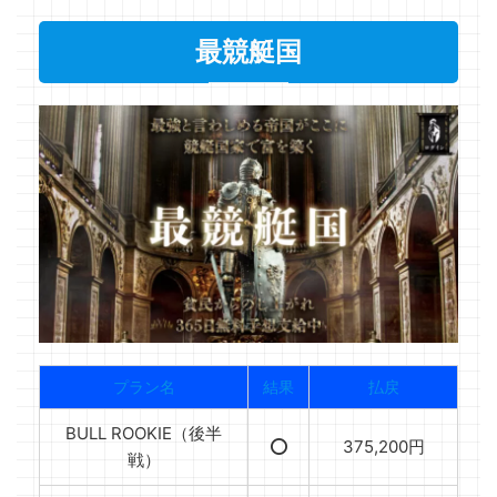
最競艇国
プラン名
結果
払戻
BULL ROOKIE（後半
⭕️
375,200円
戦）