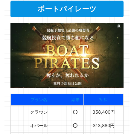
ボートパイレーツ
プラン名
結果
払戻
クラウン
⭕️
358,400円
オパール
⭕️
313,880円