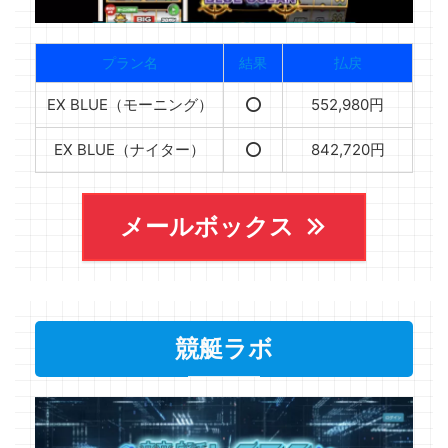
プラン名
結果
払戻
EX BLUE（モーニング）
⭕️
552,980円
EX BLUE（ナイター）
⭕️
842,720円
メールボックス
競艇ラボ