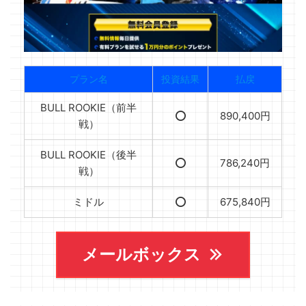
プラン名
投資結果
払戻
BULL ROOKIE（前半
⭕️
890,400円
戦）
BULL ROOKIE（後半
⭕️
786,240円
戦）
ミドル
⭕️
675,840円
メールボックス