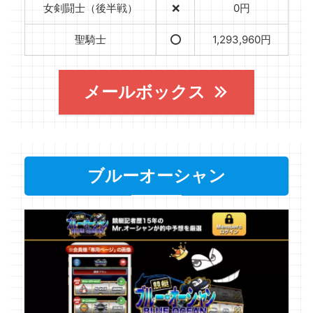
女剣闘士（後半戦）
❌
0円
聖騎士
⭕️
1,293,960円
メールボックス
ブルーオーシャン