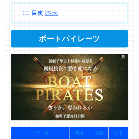
目次
[
表示
]
ボートパイレーツ
プラン名
費用
目標
評価