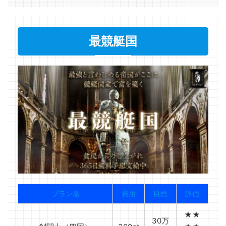
最競艇国
プラン名
費用
目標
評価
★★
30万