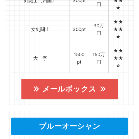
剣闘士（四国）
300pt
★★
円
★
★★
30万
女剣闘士
300pt
★★
円
★
★★
1500
150万
大十字
★★
pt
円
☆
メールボックス
ブルーオーシャン