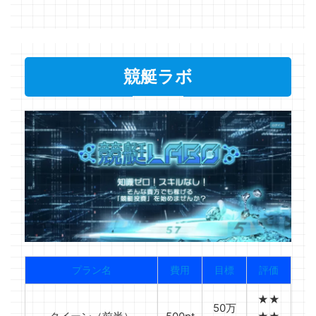
競艇ラボ
プラン名
費用
目標
評価
★★
50万