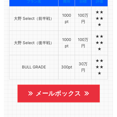
プラン名
費用
目標
評価
★★
1000
100万
大野 Select（前半戦）
★★
pt
円
★
★★
1000
100万
大野 Select（後半戦）
★★
pt
円
★
★★
30万
BULL GRADE
300pt
★★
円
★
メールボックス