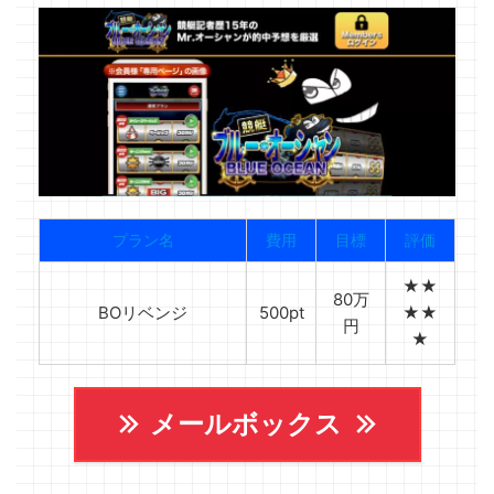
プラン名
費用
目標
評価
★★
80万
BOリベンジ
500pt
★★
円
★
メールボックス