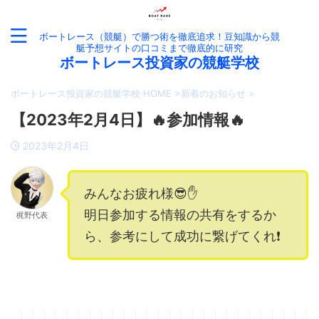
ボートレース（競艇）で勝つ術を徹底追求！豆知識から競
艇予想サイトの口コミまで徹底的に研究
ボートレース投資家の競艇学校
ボートレース投資家の競艇学校 HOME
>
新着のお知らせ
>
【2023年2月4日】🔥参加情報🔥
2023年2月4日
みんなお疲れ様😎✋
明日参加する情報の共有をするか
梶野代表
ら、参考にして成功に繋げてくれ❗️