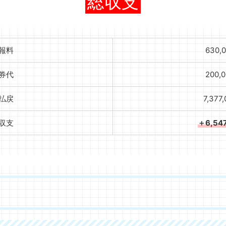
総収支
報料
630,
券代
200,
払戻
7,377
収支
＋6,54