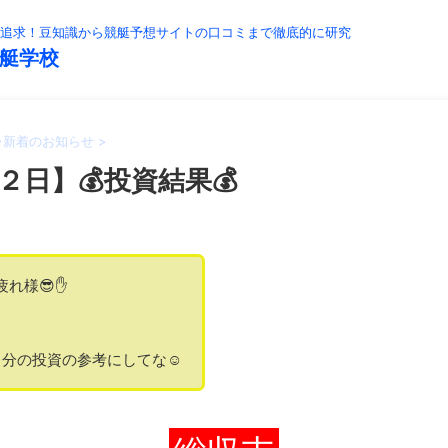
追求！豆知識から競艇予想サイトの口コミまで徹底的に研究
艇学校
>
新着のお知らせ
>
２日】💰投資結果💰
疲れ様😎✋
分の投資の参考にしてな☺️