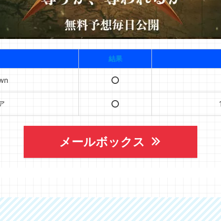
結果
own
⭕️
ア
⭕️
メールボックス