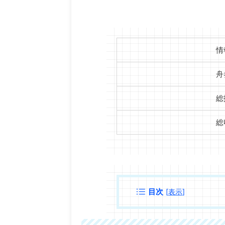
情
舟
総
総
目次
[
表示
]