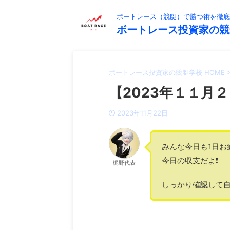
ボートレース（競艇）で勝つ術を徹底
ボートレース投資家の競
ボートレース投資家の競艇学校 HOME
【2023年１１月２
2023年11月22日
みんな今日も1日お
今日の収支だよ❗️
梶野代表
しっかり確認して自