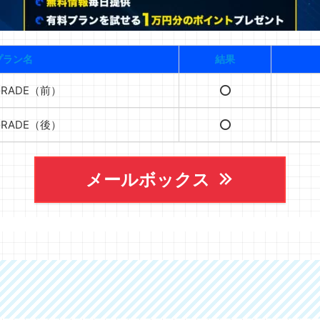
プラン名
結果
 GRADE（前）
⭕️
 GRADE（後）
⭕️
メールボックス