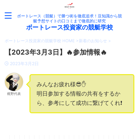
ボートレース（競艇）で勝つ術を徹底追求！豆知識から競
艇予想サイトの口コミまで徹底的に研究
ボートレース投資家の競艇学校
ボートレース投資家の競艇学校 HOME
>
新着のお知らせ
>
【2023年3月3日】🔥参加情報🔥
2023年3月2日
みんなお疲れ様😎✋
明日参加する情報の共有をするか
梶野代表
ら、参考にして成功に繋げてくれ❗️