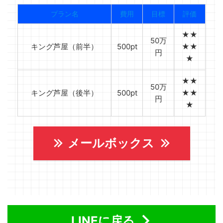
プラン名
費用
目標
評価
★★
50万
キング芦屋（前半）
500pt
★★
円
★
★★
50万
キング芦屋（後半）
500pt
★★
円
★
メールボックス
LINEに戻る