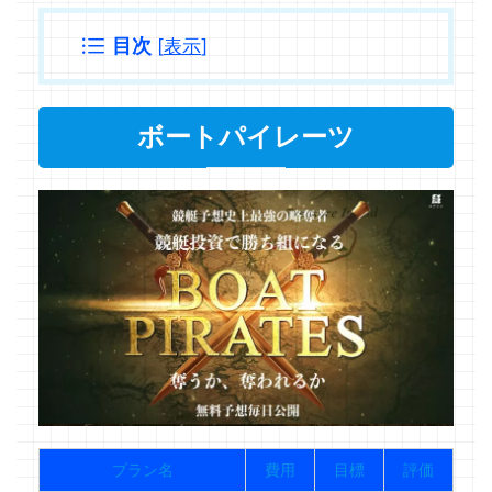
目次
[
表示
]
ボートパイレーツ
プラン名
費用
目標
評価