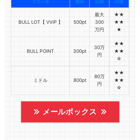
プラン名
費用
目標
評価
最大
★★
BULL LOT【 VVIP 】
500pt
300
★★
万円
★
★★
30万
BULL POINT
300pt
★★
円
☆
★★
80万
ミドル
800pt
★★
円
☆
メールボックス