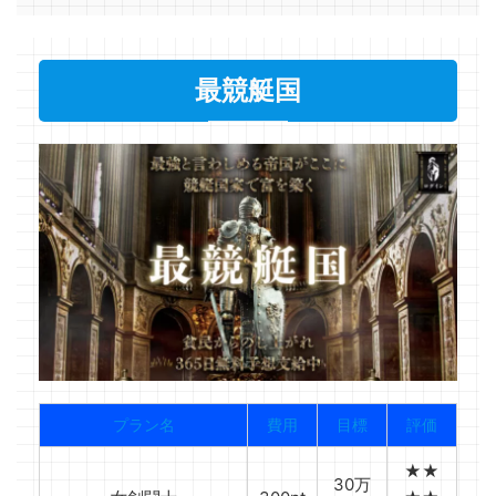
最競艇国
プラン名
費用
目標
評価
★★
30万