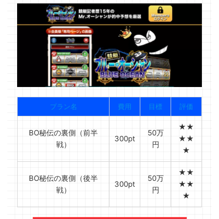
プラン名
費用
目標
評価
★★
BO秘伝の裏側（前半
50万
300pt
★★
戦）
円
★
★★
BO秘伝の裏側（後半
50万
300pt
★★
戦）
円
★