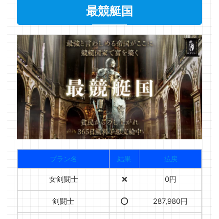
最競艇国
プラン名
結果
払戻
女剣闘士
❌
0円
剣闘士
⭕️
287,980円