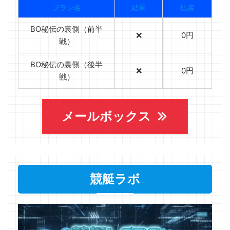
プラン名
結果
払戻
BO秘伝の裏側（前半
❌
0円
戦）
BO秘伝の裏側（後半
❌
0円
戦）
メールボックス
競艇ラボ