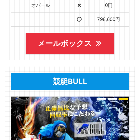
オパール
❌
0円
⭕️
798,600円
メールボックス
競艇BULL