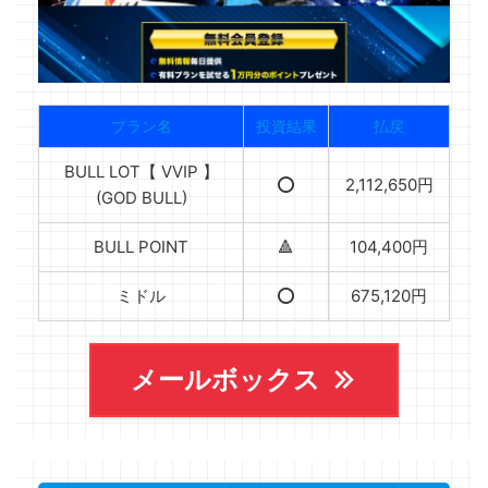
プラン名
投資結果
払戻
BULL LOT【 VVIP 】
⭕️
2,112,650円
(GOD BULL)
BULL POINT
🔺
104,400円
ミドル
⭕️
675,120円
メールボックス