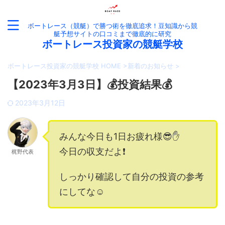
ボートレース（競艇）で勝つ術を徹底追求！豆知識から競
艇予想サイトの口コミまで徹底的に研究
ボートレース投資家の競艇学校
ボートレース投資家の競艇学校 HOME
>
新着のお知らせ
>
【2023年3月3日】💰投資結果💰
2023年3月12日
みんな今日も1日お疲れ様😎✋
今日の収支だよ❗️
梶野代表
しっかり確認して自分の投資の参考
にしてな☺️