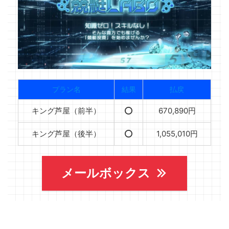
プラン名
結果
払戻
キング芦屋（前半）
⭕️
670,890円
キング芦屋（後半）
⭕️
1,055,010円
メールボックス