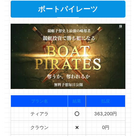
ボートパイレーツ
プラン名
結果
払戻
ティアラ
⭕️
363,200円
クラウン
❌
0円