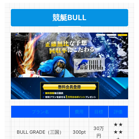
競艇BULL
プラン名
費用
目標
評価
★★
30万
BULL GRADE（三国）
300pt
★★
円