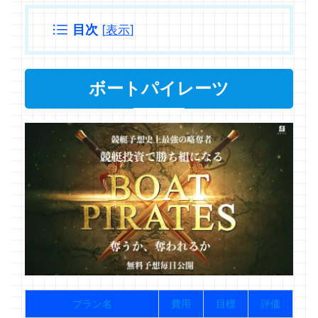
目次
[
表示
]
ボートパイレーツ
プラン名
費用
目標
評価