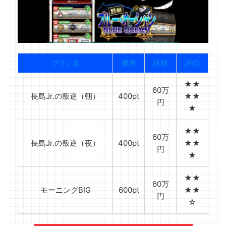
プラン名
費用
目標
評価
★★
60万
長島Jr.の叛逆（朝）
400pt
★★
円
★
★★
60万
長島Jr.の叛逆（夜）
400pt
★★
円
★
★★
60万
モーニングBIG
600pt
★★
円
☆