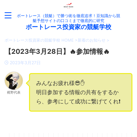
ボートレース（競艇）で勝つ術を徹底追求！豆知識から競
艇予想サイトの口コミまで徹底的に研究
ボートレース投資家の競艇学校
ボートレース投資家の競艇学校 HOME
>
新着のお知らせ
>
【2023年3月28日】🔥参加情報🔥
2023年3月27日
みんなお疲れ様😎✋
明日参加する情報の共有をするか
梶野代表
ら、参考にして成功に繋げてくれ❗️