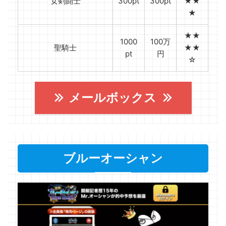
女剣闘士
300pt
300pt
★★
★
★★
1000
100万
聖騎士
★★
pt
円
☆
メールボックス
ブルーオーシャン