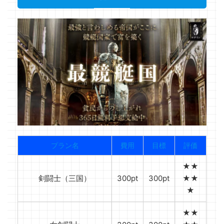
プラン名
費用
目標
評価
★★
剣闘士（三国）
300pt
300pt
★★
★
★★