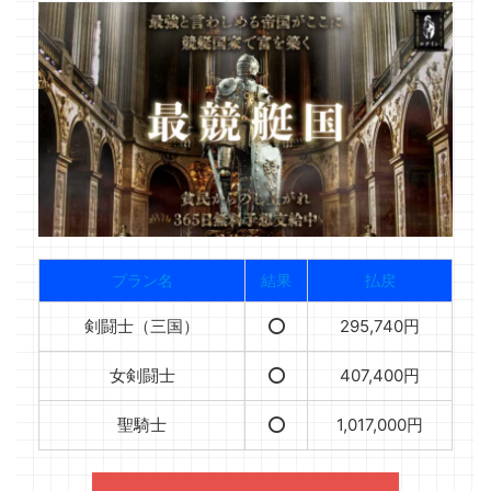
プラン名
結果
払戻
剣闘士（三国）
⭕️
295,740円
女剣闘士
⭕️
407,400円
聖騎士
⭕️
1,017,000円