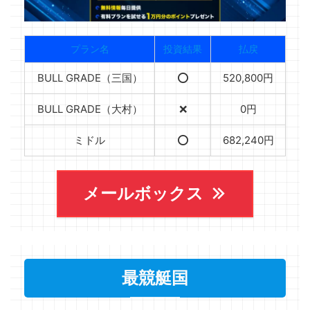
プラン名
投資結果
払戻
BULL GRADE（三国）
⭕️
520,800円
BULL GRADE（大村）
❌
0円
ミドル
⭕️
682,240円
メールボックス
最競艇国