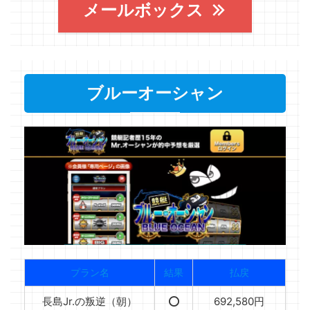
メールボックス
ブルーオーシャン
プラン名
結果
払戻
長島Jr.の叛逆（朝）
⭕️
692,580円