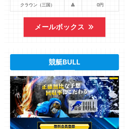
クラウン（三国）
🔺
0円
メールボックス
競艇BULL