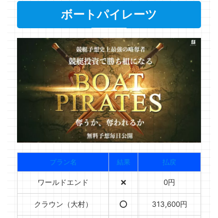
ボートパイレーツ
プラン名
結果
払戻
ワールドエンド
❌
0円
クラウン（大村）
⭕️
313,600円