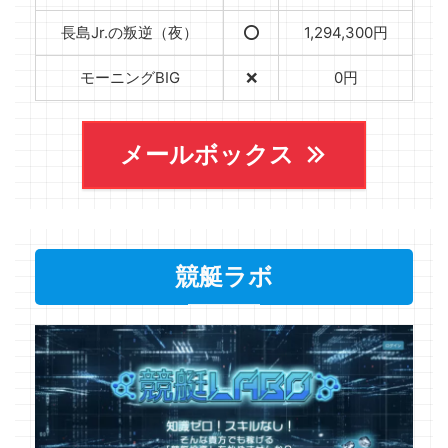
長島Jr.の叛逆（夜）
⭕️
1,294,300円
モーニングBIG
❌
0円
メールボックス
競艇ラボ