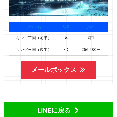
プラン名
結果
払戻
キング三国（前半）
❌
0円
キング三国（後半）
⭕️
256,680円
メールボックス
LINEに戻る