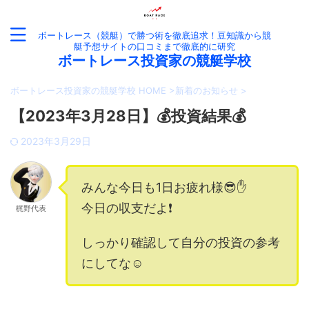
ボートレース（競艇）で勝つ術を徹底追求！豆知識から競
艇予想サイトの口コミまで徹底的に研究
ボートレース投資家の競艇学校
ボートレース投資家の競艇学校 HOME
>
新着のお知らせ
>
【2023年3月28日】💰投資結果💰
2023年3月29日
みんな今日も1日お疲れ様😎✋
今日の収支だよ❗️
梶野代表
しっかり確認して自分の投資の参考
にしてな☺️