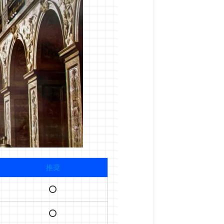
推奨
⭕️
⭕️