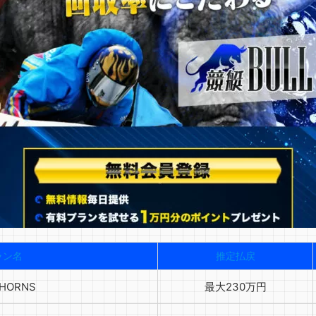
ラン名
推定払戻
 HORNS
最大230万円