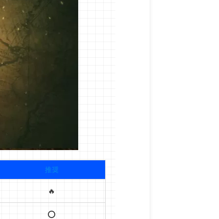
推奨
🔥
⭕️