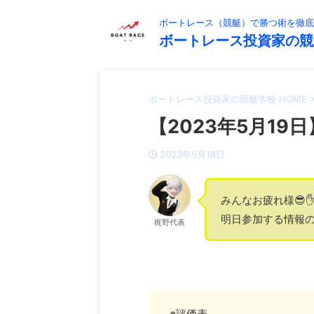
ボートレース（競艇）で勝つ術を徹底
ボートレース投資家の競
ボートレース投資家の競艇学校 HOME
【2023年5月19日
2023年5月18日
みんなお疲れ様😎✋
明日参加する情報の
梶野代表
※評価表