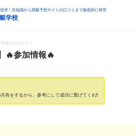
追求！豆知識から競艇予想サイトの口コミまで徹底的に研究
艇学校
>
新着のお知らせ
>
】🔥参加情報🔥
共有をするから、参考にして成功に繋げてくれ❗️