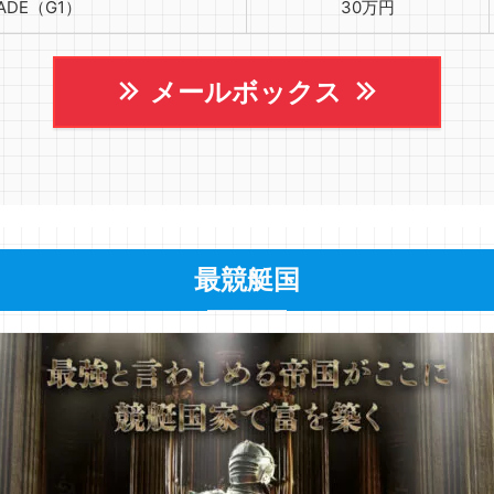
RADE（G1）
30万円
メールボックス
最競艇国