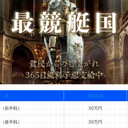
ラン名
推定払戻
low（前半戦）
30万円
low（後半戦）
30万円