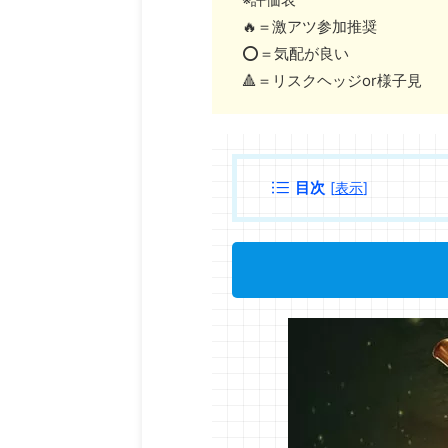
🔥＝激アツ参加推奨
⭕️＝気配が良い
🔺＝リスクヘッジor様子見
目次
[
表示
]