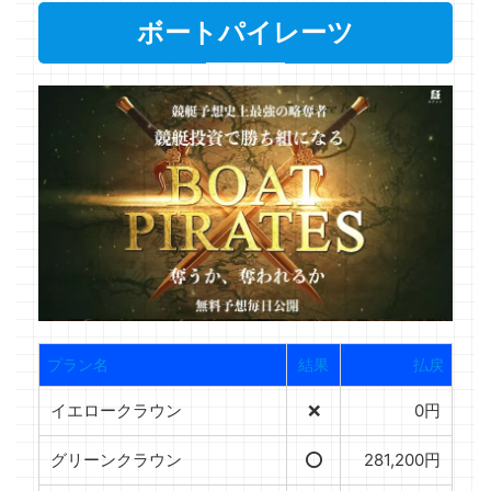
ボートパイレーツ
プラン名
結果
払戻
イエロークラウン
❌
0円
グリーンクラウン
⭕️
281,200円