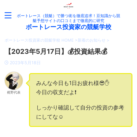
ボートレース（競艇）で勝つ術を徹底追求！豆知識から競
艇予想サイトの口コミまで徹底的に研究
ボートレース投資家の競艇学校
ボートレース投資家の競艇学校 HOME
>
新着のお知らせ
>
【2023年5月17日】💰投資結果💰
2023年5月18日
みんな今日も1日お疲れ様😎✋
今日の収支だよ❗️
梶野代表
しっかり確認して自分の投資の参考
にしてな☺️