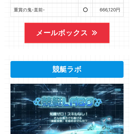
重賞の鬼-直前-
⭕️
666,120円
メールボックス
競艇ラボ