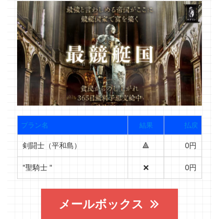
プラン名
結果
払戻
剣闘士（平和島）
🔺
0円
"聖騎士 "
❌
0円
メールボックス