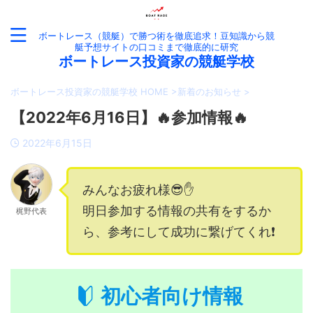
ボートレース（競艇）で勝つ術を徹底追求！豆知識から競
艇予想サイトの口コミまで徹底的に研究
ボートレース投資家の競艇学校
ボートレース投資家の競艇学校 HOME
>
新着のお知らせ
>
【2022年6月16日】🔥参加情報🔥
2022年6月15日
みんなお疲れ様😎✋
明日参加する情報の共有をするか
梶野代表
ら、参考にして成功に繋げてくれ❗️
初心者向け情報