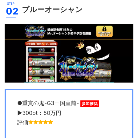
ブルーオーシャン
●重賞の鬼-G3三国直前-
参加推奨
▶︎300pt：50万円
評価