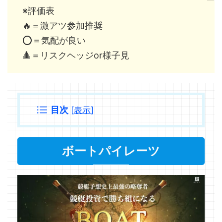
※評価表
🔥＝激アツ参加推奨
⭕️＝気配が良い
🔺＝リスクヘッジor様子見
目次
[
表示
]
ボートパイレーツ