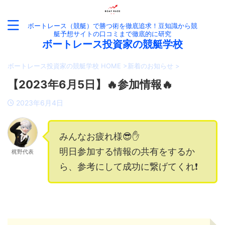
ボートレース（競艇）で勝つ術を徹底追求！豆知識から競
艇予想サイトの口コミまで徹底的に研究
ボートレース投資家の競艇学校
ボートレース投資家の競艇学校 HOME
>
新着のお知らせ
>
【2023年6月5日】🔥参加情報🔥
2023年6月4日
みんなお疲れ様😎✋
明日参加する情報の共有をするか
梶野代表
ら、参考にして成功に繋げてくれ❗️