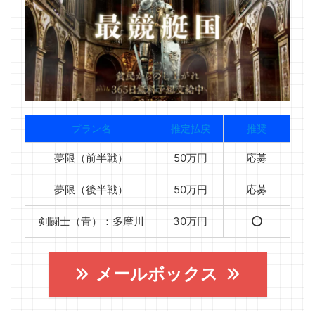
プラン名
推定払戻
推奨
夢限（前半戦）
50万円
応募
夢限（後半戦）
50万円
応募
剣闘士（青）：多摩川
30万円
⭕️
メールボックス