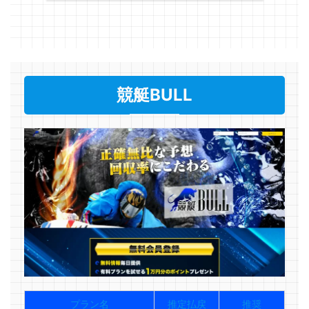
競艇BULL
プラン名
推定払戻
推奨