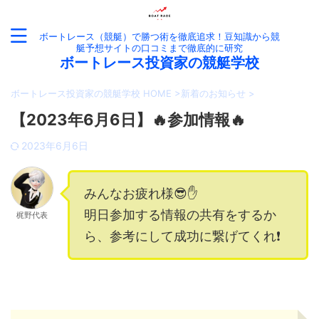
ボートレース（競艇）で勝つ術を徹底追求！豆知識から競
艇予想サイトの口コミまで徹底的に研究
ボートレース投資家の競艇学校
ボートレース投資家の競艇学校 HOME
>
新着のお知らせ
>
【2023年6月6日】🔥参加情報🔥
2023年6月6日
みんなお疲れ様😎✋
明日参加する情報の共有をするか
梶野代表
ら、参考にして成功に繋げてくれ❗️