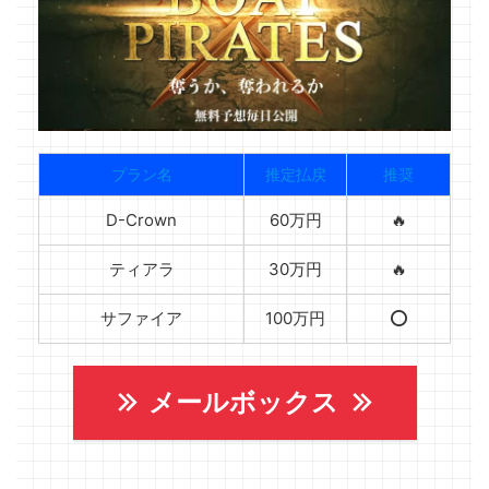
プラン名
推定払戻
推奨
D-Crown
60万円
🔥
ティアラ
30万円
🔥
サファイア
100万円
⭕️
メールボックス