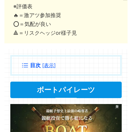
※評価表
🔥＝激アツ参加推奨
⭕️＝気配が良い
🔺＝リスクヘッジor様子見
目次
[
表示
]
ボートパイレーツ