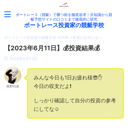
ボートレース（競艇）で勝つ術を徹底追求！豆知識から競
艇予想サイトの口コミまで徹底的に研究
ボートレース投資家の競艇学校
ボートレース投資家の競艇学校 HOME
>
新着のお知らせ
>
【2023年6月11日】💰投資結果💰
2023年6月12日
みんな今日も1日お疲れ様😎✋
今日の収支だよ❗️
梶野代表
しっかり確認して自分の投資の参考
にしてな☺️