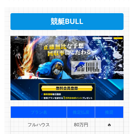
競艇BULL
プラン名
推定払戻
推奨
フルハウス
80万円
🔥