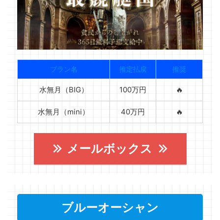
プラン名
推定払戻
推奨
水無月（BIG）
100万円
🔥
水無月（mini）
40万円
🔥
メールボックス
ブルーオーシャン