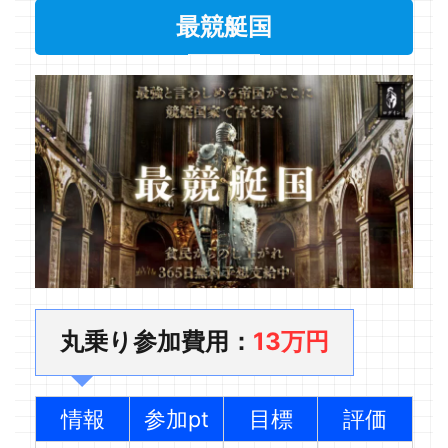
最競艇国
丸乗り参加費用：
13万円
情報
参加pt
目標
評価