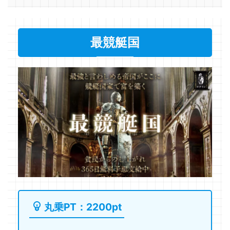
最競艇国
丸乗PT：2200pt