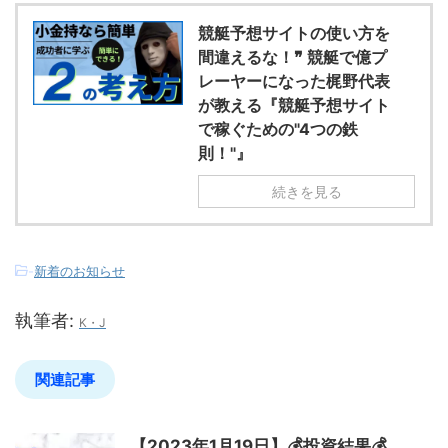
競艇予想サイトの使い方を
間違えるな！❞ 競艇で億プ
レーヤーになった梶野代表
が教える『競艇予想サイト
で稼ぐための"4つの鉄
則！"』
続きを見る
-
新着のお知らせ
執筆者:
K・J
関連記事
【2023年1月19日】💰投資結果💰