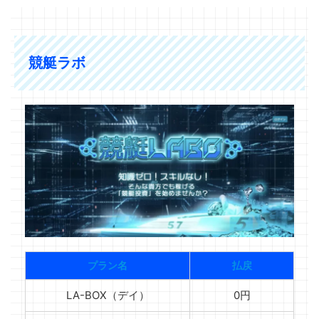
競艇ラボ
プラン名
払戻
LA-BOX（デイ）
0円