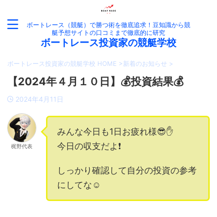
ボートレース（競艇）で勝つ術を徹底追求！豆知識から競
艇予想サイトの口コミまで徹底的に研究
ボートレース投資家の競艇学校
ボートレース投資家の競艇学校 HOME
>
新着のお知らせ
>
【2024年４月１０日】💰投資結果💰
2024年4月11日
みんな今日も1日お疲れ様😎✋
今日の収支だよ❗️
梶野代表
しっかり確認して自分の投資の参考
にしてな☺️