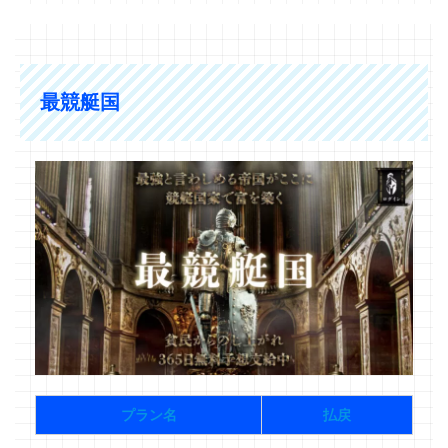
最競艇国
プラン名
払戻