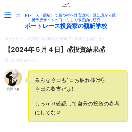
ボートレース（競艇）で勝つ術を徹底追求！豆知識から競
艇予想サイトの口コミまで徹底的に研究
ボートレース投資家の競艇学校
ボートレース投資家の競艇学校 HOME
>
新着のお知らせ
>
【2024年５月４日】💰投資結果💰
2024年5月8日
みんな今日も1日お疲れ様😎✋
今日の収支だよ❗️
梶野代表
しっかり確認して自分の投資の参考
にしてな☺️