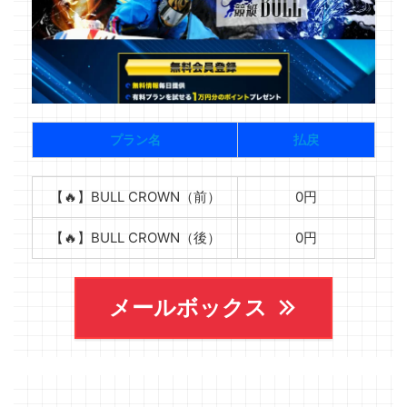
プラン名
払戻
【🔥】BULL CROWN（前）
0円
【🔥】BULL CROWN（後）
0円
メールボックス