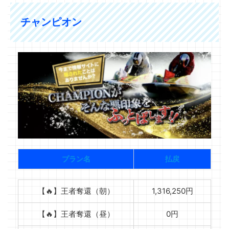
チャンピオン
プラン名
払戻
【🔥】王者奪還（朝）
1,316,250円
【🔥】王者奪還（昼）
0円