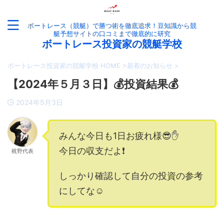
ボートレース（競艇）で勝つ術を徹底追求！豆知識から競
艇予想サイトの口コミまで徹底的に研究
ボートレース投資家の競艇学校
ボートレース投資家の競艇学校 HOME
>
新着のお知らせ
>
【2024年５月３日】💰投資結果💰
2024年5月3日
みんな今日も1日お疲れ様😎✋
今日の収支だよ❗️
梶野代表
しっかり確認して自分の投資の参考
にしてな☺️