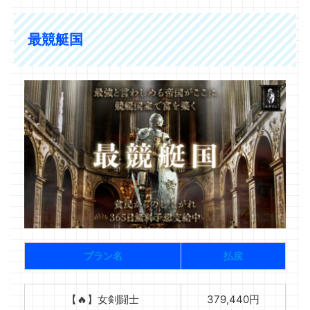
最競艇国
プラン名
払戻
【🔥】女剣闘士
379,440円