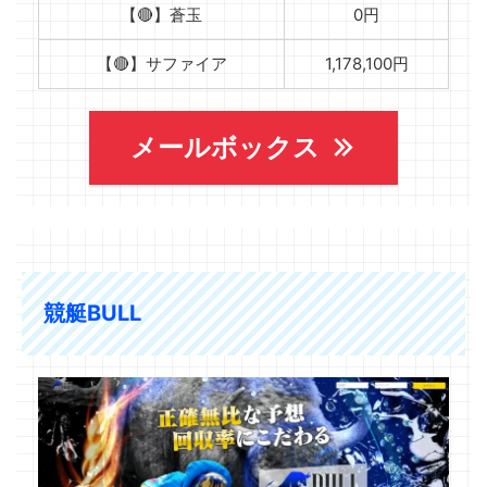
【🔴】蒼玉
0円
【🔴】サファイア
1,178,100円
メールボックス
競艇BULL