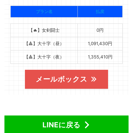
プラン名
払戻
【🔥】女剣闘士
0円
【🔺】大十字（昼）
1,091,430円
【🔺】大十字（夜）
1,355,410円
メールボックス
LINEに戻る