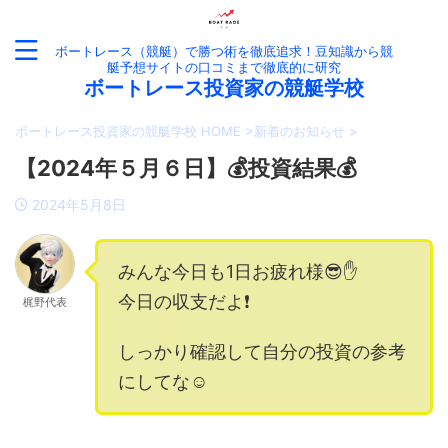
ボートレース（競艇）で勝つ術を徹底追求！豆知識から競
艇予想サイトの口コミまで徹底的に研究
ボートレース投資家の競艇学校
ボートレース投資家の競艇学校 HOME
>
新着のお知らせ
>
【2024年５月６日】💰投資結果💰
2024年5月8日
みんな今日も1日お疲れ様😎✋
今日の収支だよ❗️
梶野代表
しっかり確認して自分の投資の参考
にしてな☺️