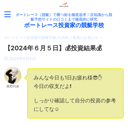
ボートレース（競艇）で勝つ術を徹底追求！豆知識から競
艇予想サイトの口コミまで徹底的に研究
ボートレース投資家の競艇学校
ボートレース投資家の競艇学校 HOME
>
新着のお知らせ
>
【2024年６月５日】💰投資結果💰
2024年6月5日
みんな今日も1日お疲れ様😎✋
今日の収支だよ❗️
梶野代表
しっかり確認して自分の投資の参考
にしてな☺️