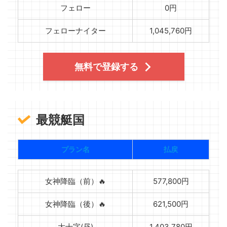
フェロー
0円
フェローナイター
1,045,760円
無料で登録する
最競艇国
プラン名
払戻
女神降臨（前）🔥
577,800円
女神降臨（後）🔥
621,500円
大十字(昼)
1,403,780円