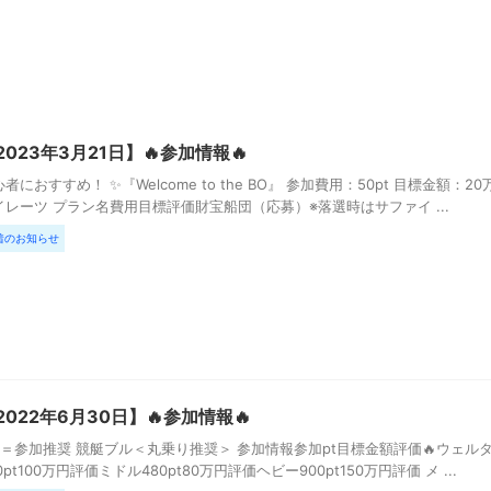
2023年3月21日】🔥参加情報🔥
者におすすめ！ ✨『Welcome to the BO』 参加費用：50pt 目標金額
イレーツ プラン名費用目標評価財宝船団（応募）※落選時はサファイ ...
着のお知らせ
2022年6月30日】🔥参加情報🔥
🔥＝参加推奨 競艇ブル＜丸乗り推奨＞ 参加情報参加pt目標金額評価🔥ウェルター
0pt100万円評価ミドル480pt80万円評価ヘビー900pt150万円評価 メ ...