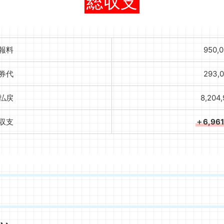
総収支
報料
950,
券代
293,
払戻
8,204
収支
＋6,96