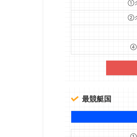
①ク
②ク
④
最競艇国
①