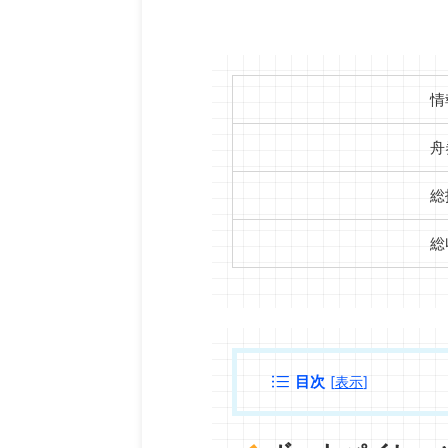
情
舟
総
総
目次
[
表示
]