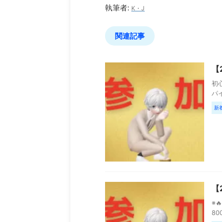
執筆者:
K・J
関連記事
【
初心
パ
新
【
※
80