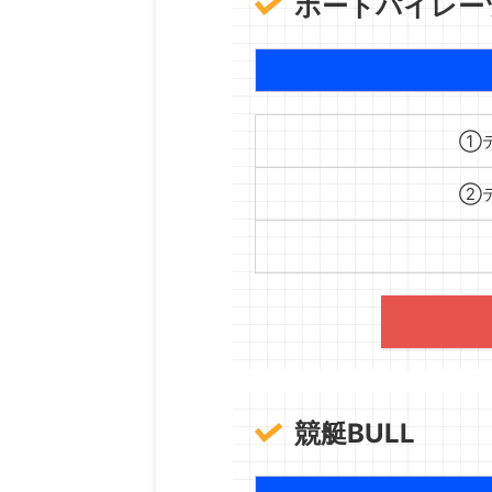
ボートパイレー
①
②
競艇BULL