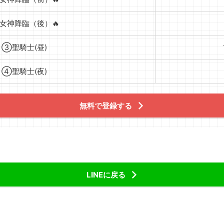
女神降臨（後）🔥
③聖騎士(昼)
④聖騎士(夜)
無料で登録する
LINEに戻る