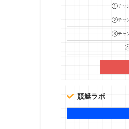
①チャン
②チャン
③チャン
競艇ラボ