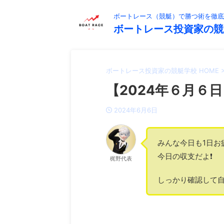
ボートレース（競艇）で勝つ術を徹底
ボートレース投資家の競
ボートレース投資家の競艇学校 HOME
【2024年６月６日
2024年6月6日
みんな今日も1日お
今日の収支だよ❗️
梶野代表
しっかり確認して自