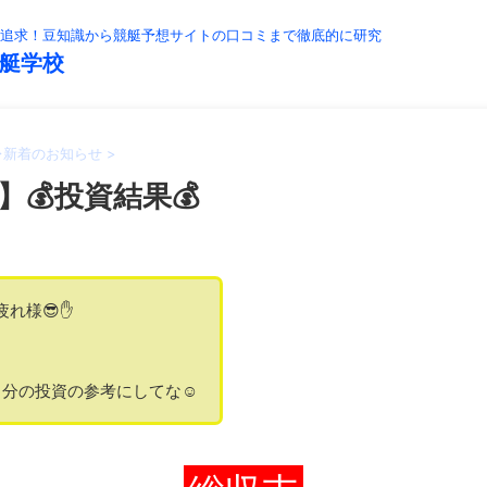
追求！豆知識から競艇予想サイトの口コミまで徹底的に研究
艇学校
>
新着のお知らせ
>
】💰投資結果💰
疲れ様😎✋
分の投資の参考にしてな☺️