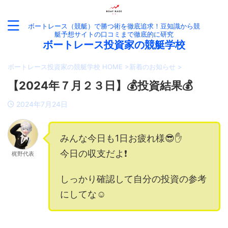
ボートレース（競艇）で勝つ術を徹底追求！豆知識から競
艇予想サイトの口コミまで徹底的に研究
ボートレース投資家の競艇学校
ボートレース投資家の競艇学校 HOME
>
新着のお知らせ
>
【2024年７月２３日】💰投資結果💰
2024年7月24日
みんな今日も1日お疲れ様😎✋
今日の収支だよ❗️
梶野代表
しっかり確認して自分の投資の参考
にしてな☺️