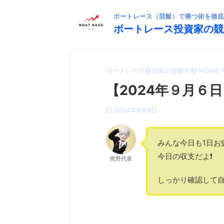
ボートレース（競艇）で勝つ術を徹底
ボートレース投資家の競
ボートレース投資家の競艇学校 HOME
【2024年９月６日
2024年9月6日
みんな今日も1日お
今日の収支だよ❗️
梶野代表
しっかり確認して自