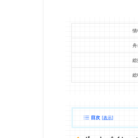
情
舟
総
総
目次
[
表示
]