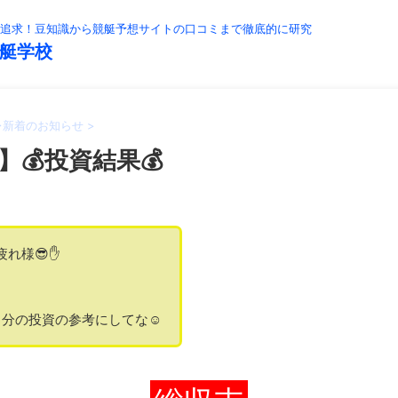
追求！豆知識から競艇予想サイトの口コミまで徹底的に研究
艇学校
>
新着のお知らせ
>
】💰投資結果💰
疲れ様😎✋
分の投資の参考にしてな☺️