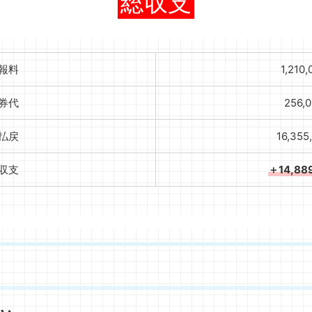
総収支
報料
1,210
券代
256,
払戻
16,355
収支
＋14,88