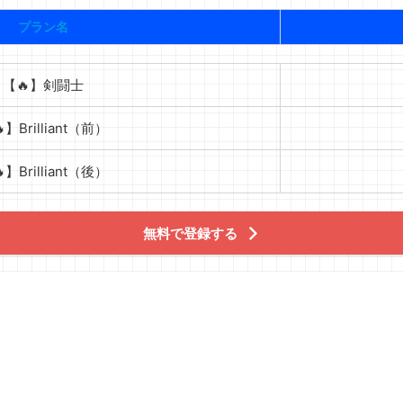
プラン名
【🔥】剣闘士
】Brilliant（前）
】Brilliant（後）
無料で登録する