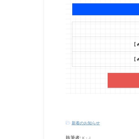
【
【
-
新着のお知らせ
執筆者:
K・J