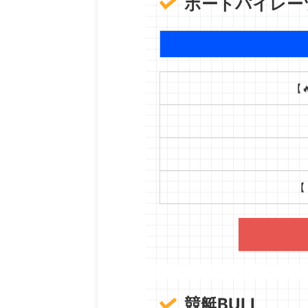
ボートパイレー
【
【
競艇BULL