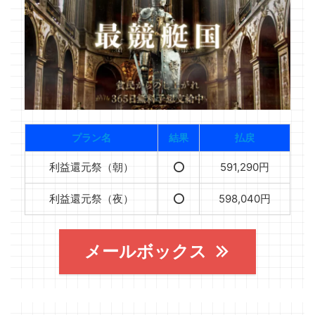
プラン名
結果
払戻
利益還元祭（朝）
⭕️
591,290円
利益還元祭（夜）
⭕️
598,040円
メールボックス