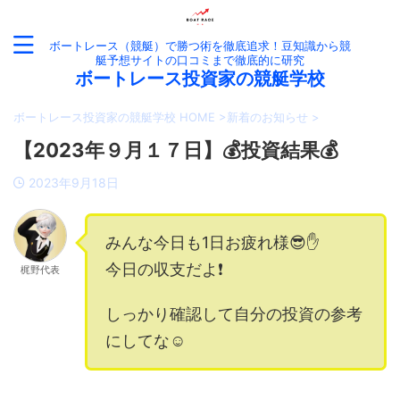
ボートレース（競艇）で勝つ術を徹底追求！豆知識から競
艇予想サイトの口コミまで徹底的に研究
ボートレース投資家の競艇学校
ボートレース投資家の競艇学校 HOME
>
新着のお知らせ
>
【2023年９月１７日】💰投資結果💰
2023年9月18日
みんな今日も1日お疲れ様😎✋
今日の収支だよ❗️
梶野代表
しっかり確認して自分の投資の参考
にしてな☺️