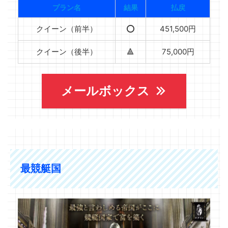
プラン名
結果
払戻
クイーン（前半）
⭕️
451,500円
クイーン（後半）
🔺
75,000円
メールボックス
最競艇国