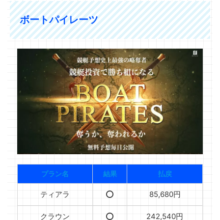
ボートパイレーツ
プラン名
結果
払戻
ティアラ
⭕️
85,680円
クラウン
⭕️
242,540円