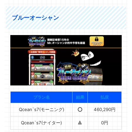
ブルーオーシャン
プラン名
結果
払戻
Qcean`s7(モーニング)
⭕️
460,290円
Qcean`s7(ナイター)
🔺
0円