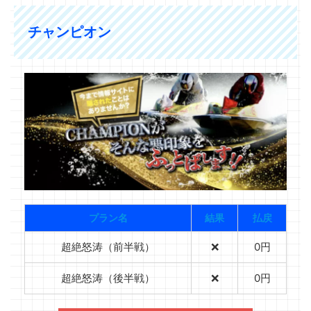
チャンピオン
プラン名
結果
払戻
超絶怒涛（前半戦）
❌
0円
超絶怒涛（後半戦）
❌
0円