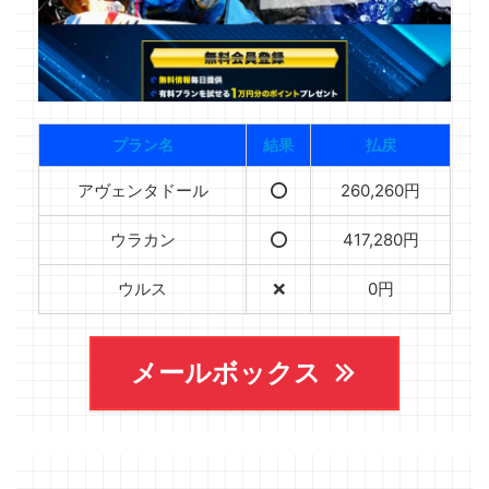
プラン名
結果
払戻
アヴェンタドール
⭕️
260,260円
ウラカン
⭕️
417,280円
ウルス
❌
0円
メールボックス