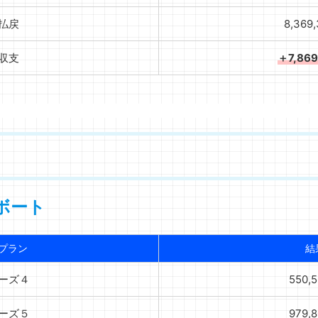
払戻
8,369
収支
＋7,86
ボート
プラン
結
ーズ４
550,
ーズ５
979,