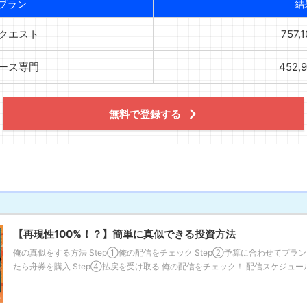
プラン
結
クエスト
757,
ース専門
452,
無料で登録する
【再現性100%！？】簡単に真似できる投資方法
俺の真似をする方法 Step①俺の配信をチェック Step②予算に合わせてプラン
たら舟券を購入 Step④払戻を受け取る 俺の配信をチェック！ 配信スケジュールに