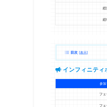
総
総
目次
[
表示
]
インフィニティ
参加
フェ
フェ