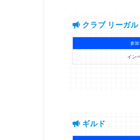
クラブ リーガル
参加
イン
ギルド