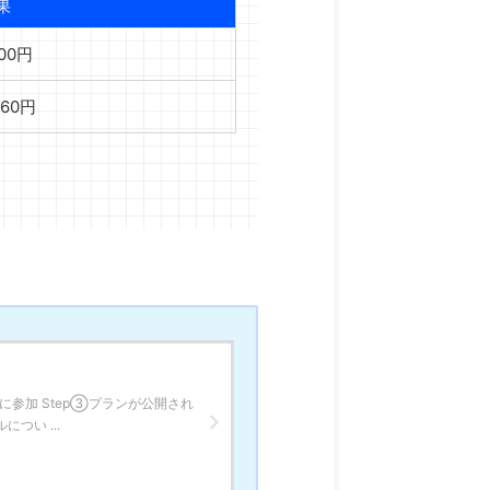
果
100円
960円
に参加 Step③プランが公開され
つい ...