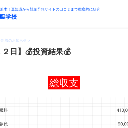
追求！豆知識から競艇予想サイトの口コミまで徹底的に研究
艇学校
>
新着のお知らせ
>
２日】💰投資結果💰
総収支
報料
410,
券代
90,