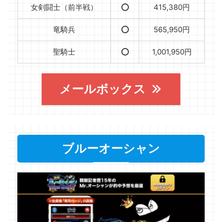
女剣闘士（前半戦）
⭕️
415,380円
竜騎兵
⭕️
565,950円
聖騎士
⭕️
1,001,950円
メールボックス
ブルーオーシャン