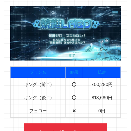
プラン名
結果
払戻
キング（前半)
⭕️
700,280円
キング（後半)
⭕️
818,680円
フェロー
❌
0円