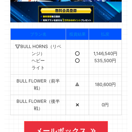
プラン名
投資結果
払戻
🐮BULL HORNS（リベ
ンジ）
⭕️
1,146,540円
ヘビー
⭕️
535,500円
ライト
BULL FLOWER（前半
🔺
180,600円
戦）
BULL FLOWER（後半
❌
0円
戦）
メールボックス