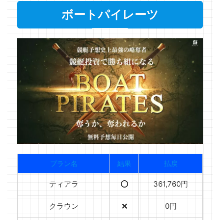
ボートパイレーツ
プラン名
結果
払戻
ティアラ
⭕️
361,760円
クラウン
❌
0円