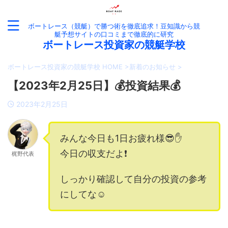
ボートレース（競艇）で勝つ術を徹底追求！豆知識から競
艇予想サイトの口コミまで徹底的に研究
ボートレース投資家の競艇学校
ボートレース投資家の競艇学校 HOME
>
新着のお知らせ
>
【2023年2月25日】💰投資結果💰
2023年2月25日
みんな今日も1日お疲れ様😎✋
今日の収支だよ❗️
梶野代表
しっかり確認して自分の投資の参考
にしてな☺️