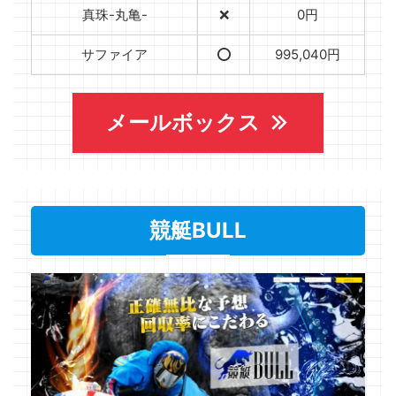
真珠-丸亀-
❌
0円
サファイア
⭕️
995,040円
メールボックス
競艇BULL