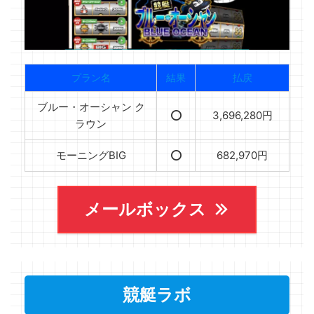
プラン名
結果
払戻
ブルー・オーシャン ク
⭕️
3,696,280円
ラウン
モーニングBIG
⭕️
682,970円
メールボックス
競艇ラボ