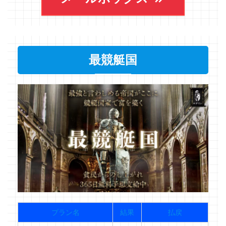
最競艇国
プラン名
結果
払戻