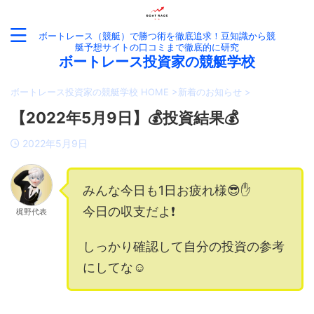
ボートレース（競艇）で勝つ術を徹底追求！豆知識から競
艇予想サイトの口コミまで徹底的に研究
ボートレース投資家の競艇学校
ボートレース投資家の競艇学校 HOME
>
新着のお知らせ
>
【2022年5月9日】💰投資結果💰
2022年5月9日
みんな今日も1日お疲れ様😎✋
今日の収支だよ❗️
梶野代表
しっかり確認して自分の投資の参考
にしてな☺️