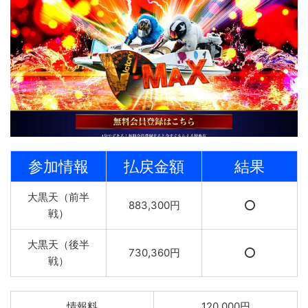
参加情報
払戻金額
結果
大黒天（前半
883,300円
⭕️
戦）
大黒天（後半
730,360円
⭕️
戦）
情報料
120,000円