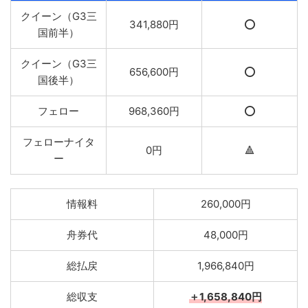
クイーン（G3三
341,880円
⭕️
国前半）
クイーン（G3三
656,600円
⭕️
国後半）
フェロー
968,360円
⭕️
フェローナイタ
0円
🔺
ー
情報料
260,000円
舟券代
48,000円
総払戻
1,966,840円
総収支
＋1,658,840円