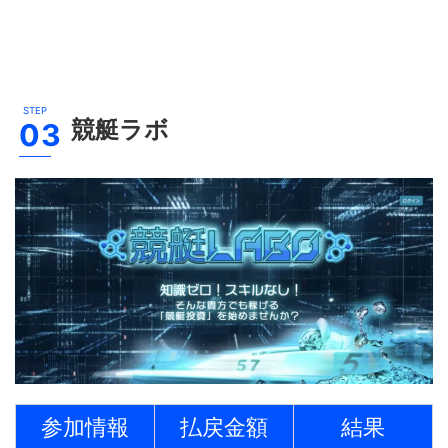
競艇ラボ
参加情報
払戻金額
結果