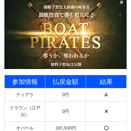
参加情報
払戻金額
結果
ティアラ
0円
🔺
クラウン（江戸
0円
❌
川）
オパール
381,500円
⭕️