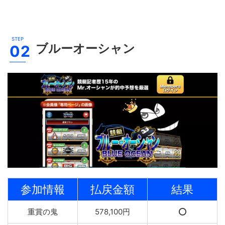
ブルーオーシャン
参加情報
払戻金額
結果
重賞の鬼
578,100円
⭕️