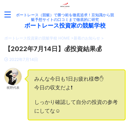
ボートレース（競艇）で勝つ術を徹底追求！豆知識から競
艇予想サイトの口コミまで徹底的に研究
ボートレース投資家の競艇学校
ボートレース投資家の競艇学校 HOME
>
新着のお知らせ
>
【2022年7月14日】💰投資結果💰
2022年7月14日
みんな今日も1日お疲れ様😎✋
今日の収支だよ❗️
梶野代表
しっかり確認して自分の投資の参考
にしてな☺️