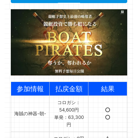
参加情報
払戻金額
結果
コロガシ：
54,600円
⭕️
海賊の神器-朝-
単発：63,300
⭕️
円