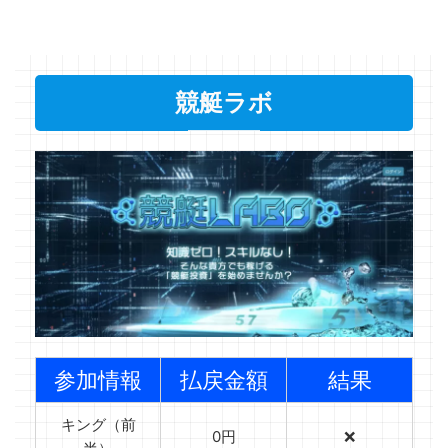
競艇ラボ
参加情報
払戻金額
結果
キング（前
0円
❌