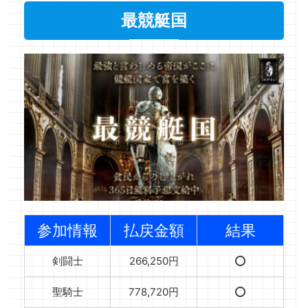
最競艇国
参加情報
払戻金額
結果
剣闘士
266,250円
⭕️
聖騎士
778,720円
⭕️