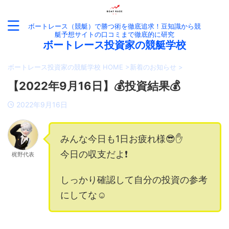
ボートレース（競艇）で勝つ術を徹底追求！豆知識から競
艇予想サイトの口コミまで徹底的に研究
ボートレース投資家の競艇学校
ボートレース投資家の競艇学校 HOME
>
新着のお知らせ
>
【2022年9月16日】💰投資結果💰
2022年9月16日
みんな今日も1日お疲れ様😎✋
今日の収支だよ❗️
梶野代表
しっかり確認して自分の投資の参考
にしてな☺️