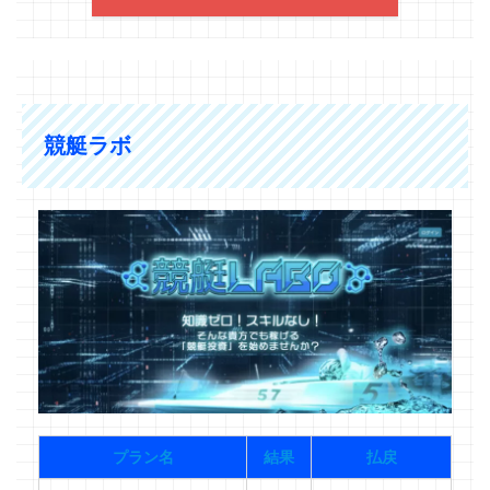
競艇ラボ
プラン名
結果
払戻