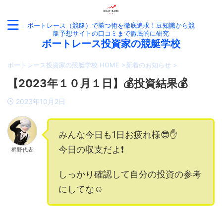
ボートレース（競艇）で勝つ術を徹底追求！豆知識から競
艇予想サイトの口コミまで徹底的に研究
ボートレース投資家の競艇学校
ボートレース投資家の競艇学校 HOME
>
新着のお知らせ
>
【2023年１０月１日】💰投資結果💰
2023年10月2日
みんな今日も1日お疲れ様😎✋
今日の収支だよ❗️
梶野代表
しっかり確認して自分の投資の参考
にしてな☺️