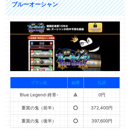
ブルーオーシャン
プラン名
結果
払戻
Blue Legend-終章-
🔺
0円
重賞の鬼（前半）
⭕️
372,400円
重賞の鬼（後半）
⭕️
397,600円