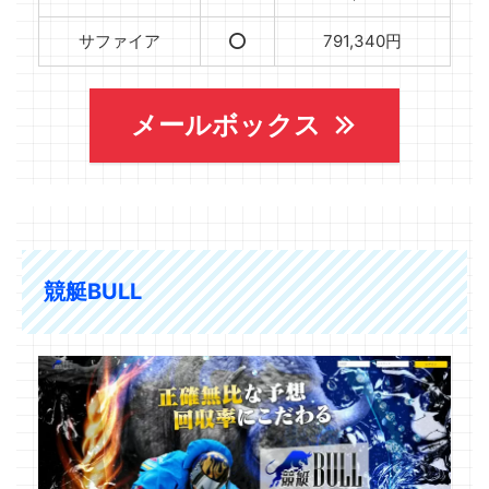
サファイア
⭕️
791,340円
メールボックス
競艇BULL