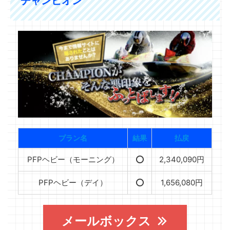
チャンピオン
プラン名
結果
払戻
PFPヘビー（モーニング）
⭕️
2,340,090円
PFPヘビー（デイ）
⭕️
1,656,080円
メールボックス