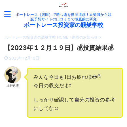
ボートレース（競艇）で勝つ術を徹底追求！豆知識から競
艇予想サイトの口コミまで徹底的に研究
ボートレース投資家の競艇学校
ボートレース投資家の競艇学校 HOME
>
新着のお知らせ
>
【2023年１２月１９日】💰投資結果💰
2023年12月19日
みんな今日も1日お疲れ様😎✋
今日の収支だよ❗️
梶野代表
しっかり確認して自分の投資の参考
にしてな☺️