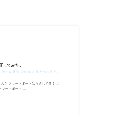
証してみた。
ト
,
勝てる
,
悪徳
,
捏造
,
稼ぐ
,
稼げない
,
稼げる
,
の？ スマートボートは捏造してる？ ス
ートボート ...