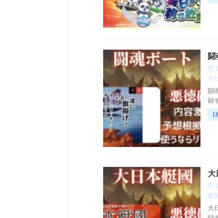
闘
当
闘
録
【
大
艇
大
録