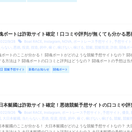
魂ボートは詐欺サイト確定！口コミや評判が無くても分かる悪
2022/9/28
Boat RACE
,
Instagram
,
NOVA
,
ボートレース予想サイト
,
予想サイト
たらない
,
悪徳
,
投資
,
捏造
,
的中
,
稼ぐ
,
稼げない
,
稼げる
,
競艇
,
競艇投資
,
詐欺
,
闘魂ボ
魂ボートのここが分かる！ 闘魂ボートがどのような競艇予想サイトなの？ 闘
する方法は？ 闘魂ボートの口コミと評判はどうなの？ 闘魂ボートの予想は当たる
悪】競艇予想サイト
新着のお知らせ
闘魂ボート
日本艇國は詐欺サイト確定！悪徳競艇予想サイトの口コミや評
2022/9/26
Boat RACE
,
Instagram
,
ボートレース予想サイト
,
予想サイト
,
優良
,
国
,
大日本艇國
,
当たらない
,
悪徳
,
投資
,
捏造
,
的中
,
稼ぐ
,
稼げない
,
稼げる
,
競艇
,
競艇
日本艇國のここが分かる！ 大日本艇國がどのような競艇予想サイトなの？ 大
する方法は？ 大日本艇國の口コミと評判はどうなの？ 大日本艇國の予想は当たる