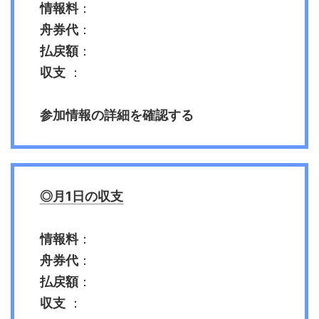
情報料
：
舟券代
：
払戻額
：
収支
：
参加情報の詳細を確認する
◎月1日の収支
情報料
：
舟券代
：
払戻額
：
収支
：