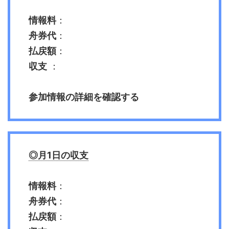
情報料
：
舟券代
：
払戻額
：
収支
：
参加情報の詳細を確認する
◎月1日の収支
情報料
：
舟券代
：
払戻額
：