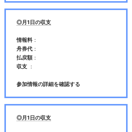
◎月1日の収支
情報料
：
舟券代
：
払戻額
：
収支
：
参加情報の詳細を確認する
◎月1日の収支