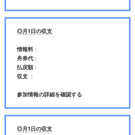
◎月1日の収支
情報料
：
舟券代
：
払戻額
：
収支
：
参加情報の詳細を確認する
◎月1日の収支