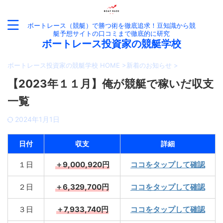
ボートレース（競艇）で勝つ術を徹底追求！豆知識から競
艇予想サイトの口コミまで徹底的に研究
ボートレース投資家の競艇学校
ボートレース投資家の競艇学校 HOME
>
新着のお知らせ
>
【2023年１１月】俺が競艇で稼いだ収支
一覧
2024年1月1日
日付
収支
詳細
１日
＋9,000,920円
ココをタップして確認
２日
＋6,329,700円
ココをタップして確認
３日
＋7,933,740円
ココをタップして確認